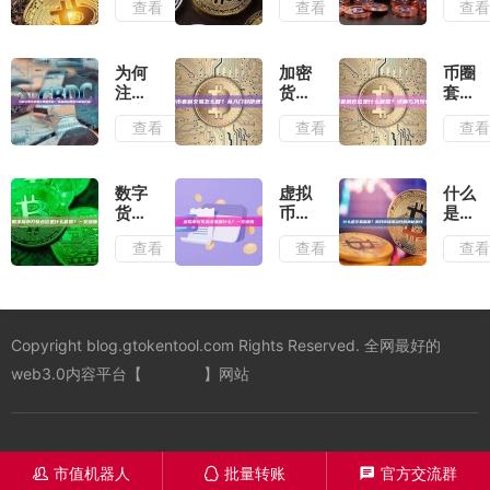
查看
查看
查
币中
什
避免
的统
么？
做接
计套
区块
盘
利？
链共
侠？
为何
加密
币圈
一文
识机
炒币
注册
货币
套利
解读
制的
避免
币安
套利
仓位
查看
查看
查
新革
接盘
账号
交易
是什
命
侠策
屡屡
怎么
么意
略指
失
做？
思？
南
败？
从入
详解
数字
虚拟
什么
全面
门到
与风
货币
币衍
是交
解析
精通
险分
打新
生品
易深
查看
查看
查
原因
全攻
析
仓位
交易
度？
与解
略
是什
是什
揭开
决方
么意
么？
市场
案
思？
一文
流动
一文
读懂
性的
Copyright blog.gtokentool.com Rights Reserved. 全网最好的
读懂
神秘
面纱
web3.0内容平台【
一键发币
】网站
市值机器人
批量转账
官方交流群
󦋱
󦊱
󦍁