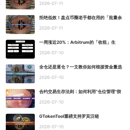
2026-07-11
拒绝低效！盘点币圈老手都在用的「批量余
额查询」终极工具
2026-07-11
一周涨近20%：Arbitrum的「收租」生
意，因Robinhood Chain一夜盘活
2026-07-10
全仓还是逐仓？一文教你如何根据资金量选
择保证金模式
2026-07-10
合约交易生存法则：如何利用“仓位管理”彻
底告别爆仓？
2026-07-10
GTokenTool重磅支持罗宾汉链
（Robinhood），一键发币教程全解析
2026-07-10