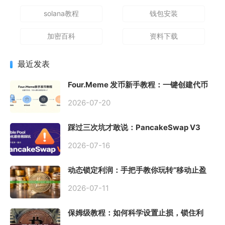
solana教程
钱包安装
加密百科
资料下载
最近发表
Four.Meme 发币新手教程：一键创建代币
同步买入，告别手动踩坑
2026-07-20
踩过三次坑才敢说：PancakeSwap V3
Stable Pool 最容易翻车的不是手续费，是
初始化
2026-07-16
动态锁定利润：手把手教你玩转“移动止盈
止损”高级技巧
2026-07-11
保姆级教程：如何科学设置止损，锁住利
润、斩断亏损？