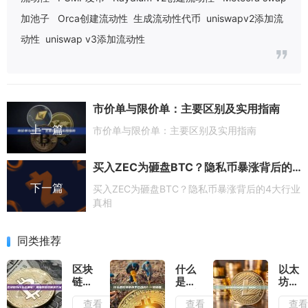
加池子
Orca创建流动性
生成流动性代币
uniswapv2添加流
动性
uniswap v3添加流动性
市价单与限价单：主要区别及实用指南
上一篇
市价单与限价单：主要区别及实用指南
买入ZEC为砸盘BTC？隐私币暴涨背后的4大行业真相
下一篇
买入ZEC为砸盘BTC？隐私币暴涨背后的4大行业
真相
同类推荐
区块
什么
以太
链为
是比
坊对
什么
特币
冲玩
查看
查看
查
会拥
未平
法套