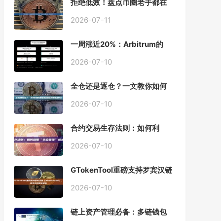
拒绝低效！盘点币圈老手都在
用的「批量余额查询」终极工
具
2026-07-11
一周涨近20%：Arbitrum的
「收租」生意，因Robinhood
Chain一夜盘活
2026-07-10
全仓还是逐仓？一文教你如何
根据资金量选择保证金模式
2026-07-10
合约交易生存法则：如何利
用“仓位管理”彻底告别爆仓？
2026-07-10
GTokenTool重磅支持罗宾汉链
（Robinhood），一键发币教
程全解析
2026-07-10
链上资产管理必备：多链钱包
一键批量归集工具与操作指南