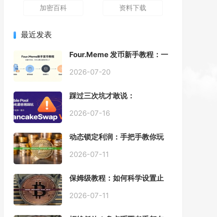
加密百科
资料下载
最近发表
Four.Meme 发币新手教程：一
键创建代币同步买入，告别手
动踩坑
2026-07-20
踩过三次坑才敢说：
PancakeSwap V3 Stable
Pool 最容易翻车的不是手续
2026-07-16
费，是初始化
动态锁定利润：手把手教你玩
转“移动止盈止损”高级技巧
2026-07-11
保姆级教程：如何科学设置止
损，锁住利润、斩断亏损？
2026-07-11