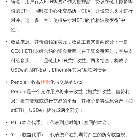
铸造：用户存入ETH等资产作为抵押品，协议在链上做多等
值的ETH，同时在中心化交易所（CEX）开设空头头寸进行
对冲。这一多一空，使得头寸对ETH的价格波动变得“中
性”。
收益来源：其价值锚定美元，收益主要来自两部分：一是
CEX上ETH永续合约的资金费率（在正资金费率时，空头支
付给多头），二是链上ETH质押收益。两者结合，构成了
USDe的固有收益，Ethena称其为“互联网债券”。
Pendle：收益
代币
化与交易的协议
Pendle是一个允许用户将未来收益（如质押收益、借贷利
息）提前变现或进行交易的平台。其核心是将生息资产（如
stETH、USDe）拆分成两个部分：
PT（本金代币）：代表到期时能1:1赎回的本金。
YT（收益代币）：代表资产在到期前产生的所有收益权。