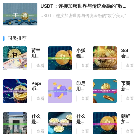
USDT：连接加密世界与传统金融的“数字美元”
下一篇
USDT：连接加密世界与传统金融的“数字美元”
同类推荐
荷兰
小狐
Sol
用什
狸钱
会大
么交
包插
跌
查看
查看
查
易
件安
吗？
所？
装指
深度
全面
南：
解析
解析
从入
Solan
Pepe
印尼
币圈
荷兰
门到
的未
币前
用什
新宠
的交
精通
来走
景分
么交
LRT
查看
查看
查
易所
势与
析：
易
读懂
选择
潜在
是昙
所？
流动
与投
风险
花一
探索
性再
资指
现还
印度
质押
什么
什么
朝鲜
南
是潜
尼西
代
是三
是合
加密
力无
亚的
币，
角形
约交
货
查看
查看
查
限？
数字
解锁
态？
易策
币：