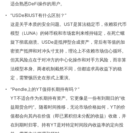
适合熟悉DeFi操作的用户。
“USDe和UST有什么区别？”
这是关乎本质的安全问题。UST是算法稳定币，依赖双代币
模型（LUNA）的铸币税和市场套利来维持锚定，在死亡螺
旋下彻底崩溃。USDe是抵押型合成资产，背后有等值的加
密资产抵押和对冲头寸支持，理论上不依赖市场信心循环。
但其风险点在于对冲方的中心化操作和对手方风险，而非算
法模型本身。两者机制截然不同，但都追求高收益下的稳
定，需警惕历史在形式上重演。
“Pendle上的YT值得长期持有吗？”
YT不适合作为长期持有资产。它更像是一份有到期日的“收
益期货合约”。随着时间推移，无论市场价格如何，YT的价
值都会向其内在价值（即已累积但未分配的收益）收敛，并
在到期时归零。持有YT是对特定时间段内收益率的定向投