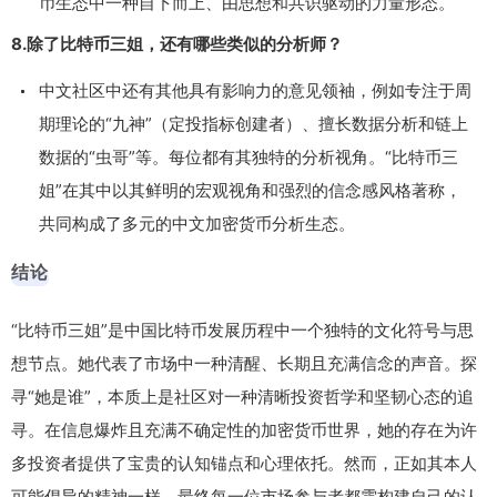
币生态中一种自下而上、由思想和共识驱动的力量形态。
8.除了比特币三姐，还有哪些类似的分析师？
中文社区中还有其他具有影响力的意见领袖，例如专注于周
期理论的“九神”（定投指标创建者）、擅长数据分析和链上
数据的“虫哥”等。每位都有其独特的分析视角。“比特币三
姐”在其中以其鲜明的宏观视角和强烈的信念感风格著称，
共同构成了多元的中文加密货币分析生态。
结论
“比特币三姐”是中国比特币发展历程中一个独特的文化符号与思
想节点。她代表了市场中一种清醒、长期且充满信念的声音。探
寻“她是谁”，本质上是社区对一种清晰投资哲学和坚韧心态的追
寻。在信息爆炸且充满不确定性的加密货币世界，她的存在为许
多投资者提供了宝贵的认知锚点和心理依托。然而，正如其本人
可能倡导的精神一样，最终每一位市场参与者都需构建自己的认