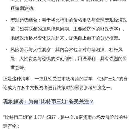
逐短期波动。
宏观趋势结合：善于将比特币的价格走势与全球宏观经济政
策（如美联储的加息降息周期、主要经济体的财政赤字）、
地缘政治格局变化联系起来，提供自上而下的分析框架。
风险警示与人性洞察：其内容常包含对市场泡沫、杠杆风
险、人性贪婪与恐惧的深刻剖析，用语犀利，具有强烈的警
世意味。
正是这种清晰、一致且经受过市场考验的哲学，使得“三姐”的言
论成为许多中文投资者进行决策时的重要参考维度之一。
现象解读：为何“比特币三姐”备受关注？
“比特币三姐”的出现与流行，是中文加密货币市场发展阶段的特
定产物：