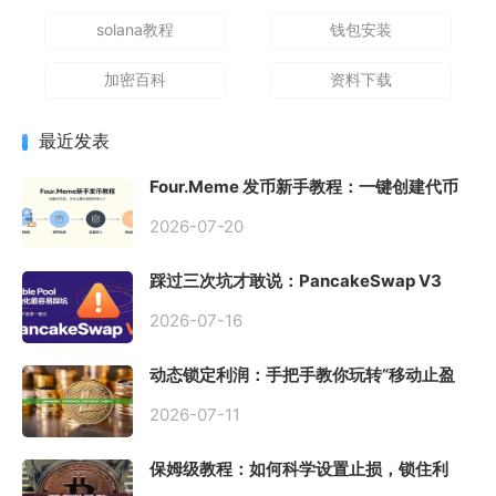
solana教程
钱包安装
加密百科
资料下载
最近发表
Four.Meme 发币新手教程：一键创建代币
同步买入，告别手动踩坑
2026-07-20
踩过三次坑才敢说：PancakeSwap V3
Stable Pool 最容易翻车的不是手续费，是
初始化
2026-07-16
动态锁定利润：手把手教你玩转“移动止盈
止损”高级技巧
2026-07-11
保姆级教程：如何科学设置止损，锁住利
润、斩断亏损？