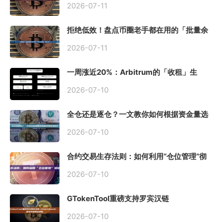
2026-07-11
拒绝低效！盘点币圈老手都在用的「批量余
额查询」终极工具
2026-07-11
一周涨近20%：Arbitrum的「收租」生
意，因Robinhood Chain一夜盘活
2026-07-10
全仓还是逐仓？一文教你如何根据资金量选
择保证金模式
2026-07-10
合约交易生存法则：如何利用“仓位管理”彻
底告别爆仓？
2026-07-10
GTokenTool重磅支持罗宾汉链
（Robinhood），一键发币教程全解析
2026-07-10