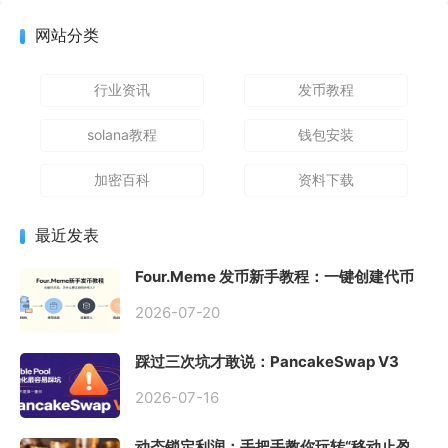
网站分类
行业资讯
发币教程
solana教程
钱包安装
加密百科
资料下载
最近发表
Four.Meme 发币新手教程：一键创建代币
同步买入，告别手动踩坑
2026-07-20
踩过三次坑才敢说：PancakeSwap V3
Stable Pool 最容易翻车的不是手续费，是
初始化
2026-07-16
动态锁定利润：手把手教你玩转“移动止盈