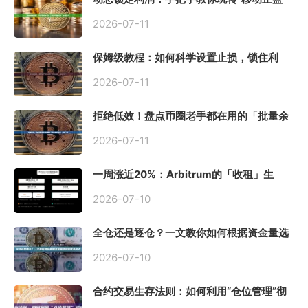
止损”高级技巧
2026-07-11
保姆级教程：如何科学设置止损，锁住利
润、斩断亏损？
2026-07-11
拒绝低效！盘点币圈老手都在用的「批量余
额查询」终极工具
2026-07-11
一周涨近20%：Arbitrum的「收租」生
意，因Robinhood Chain一夜盘活
2026-07-10
全仓还是逐仓？一文教你如何根据资金量选
择保证金模式
2026-07-10
合约交易生存法则：如何利用“仓位管理”彻
底告别爆仓？