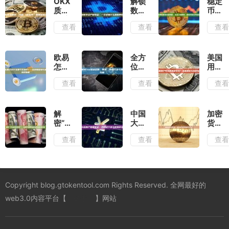
OKX
解锁
稳定
质押
数字
币搬
挖矿
资产
砖套
查看
查看
查
全解
新收
利终
析：
益：
极教
开
一文
程：
启“钱
读懂
从入
欧易
全方
美国
生
什么
门到
怎么
位解
用户
钱”的
是质
精
看
析
可以
查看
查看
查
加密
押挖
通，
USDT
Wise
使用
被动
矿
规避
在哪
地址
币安
收入
风险
个区
证
吗？
之门
实现
块
明：
全面
解
中国
加密
稳定
链？
要
解析
密“50
大陆
货币
收益
一文
求、
与合
度灰
用户
兑换
查看
查看
查
读懂
办理
规指
无限
如何
平
查询
方法
南
币”：
安
台：
方法
与常
从电
全、
数字
与多
见问
影迷
合规
资产
链选
题全
思到
地下
世界
Copyright blog.gtokentool.com Rights Reserved. 全网最好的
择策
攻略
加密
载与
的枢
略
货币
使用
纽与
web3.0内容平台【
一键发币
】网站
的跨
币安
门户
界狂
应用
想