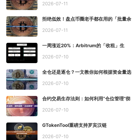
2026-07-11
拒绝低效！盘点币圈老手都在用的「批量余
额查询」终极工具
2026-07-11
一周涨近20%：Arbitrum的「收租」生
意，因Robinhood Chain一夜盘活
2026-07-10
全仓还是逐仓？一文教你如何根据资金量选
择保证金模式
2026-07-10
合约交易生存法则：如何利用“仓位管理”彻
底告别爆仓？
2026-07-10
GTokenTool重磅支持罗宾汉链
（Robinhood），一键发币教程全解析
2026-07-10