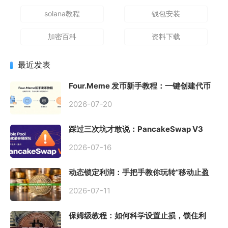
solana教程
钱包安装
加密百科
资料下载
最近发表
Four.Meme 发币新手教程：一键创建代币
同步买入，告别手动踩坑
2026-07-20
踩过三次坑才敢说：PancakeSwap V3
Stable Pool 最容易翻车的不是手续费，是
初始化
2026-07-16
动态锁定利润：手把手教你玩转“移动止盈
止损”高级技巧
2026-07-11
保姆级教程：如何科学设置止损，锁住利
润、斩断亏损？