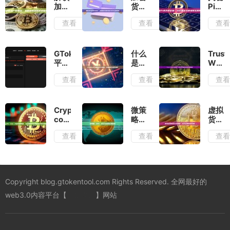
加密
货币
Pi币
资产
需要
共识
查看
查看
查
新用
交税
价
法：
吗？
格：
全面
全面
社区
解析
解析
意志
GTokenTool
什么
Trust
虚拟
您的
与市
平台
是
Walle
货币
纳税
场现
重磅
Upbit
安全
查看
查看
查
信用
义务
实的
推出
加密
吗？
卡
与合
博弈
Sui
货币
2025
规指
链市
交易
年终
南
值机
所？
极安
Crypto
微策
虚拟
器
全面
全评
com
略：
货币
人：
解析
估与
入金
定
购买
查看
查看
查
每秒
与操
使用
完整
义、
完全
100
作教
指南
教
核心
指
笔交
程
程：
与应
南：
易速
从注
用全
从入
度，
册到
景解
门到
Copyright blog.gtokentool.com Rights Reserved. 全网最好的
全面
购买
析
安全
赋能
加密
交易
web3.0内容平台【
一键发币
】网站
DeFi
货币
生态
的详
细指