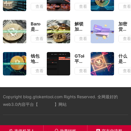
么？
子头
地址
查看
查看
查
一文
交易
查
读懂
所？
询：
将改
——
安全
变金
深度
追踪
Banxa
解锁
加密
融未
解析
与风
是什
加密
货币
来的
其运
险防
么交
资产
需要
查看
查看
查
实物
作模
范全
易
新用
交税
资产
式与
指南
所？
法：
吗？
代币
风险
深入
全面
全面
化
警示
解析
解析
解析
钱包
GTokenTool
什么
这家
虚拟
您的
地址
平台
是
领先
货币
纳税
追
重磅
Upbit
查看
查看
查
的
信用
义务
踪：
推出
加密
Web3
卡
与合
揭秘
Sui
货币
支付
规指
区块
链市
交易
基础
南
链的
值机
所？
设施
透明
器
全面
Copyright blog.gtokentool.com Rights Reserved. 全网最好的
提供
性与
人：
解析
商
隐私
每秒
与操
web3.0内容平台【
一键发币
】网站
边界
100
作教
笔交
程
易速
度，
全面
市值机器人
批量转账
官方交流群