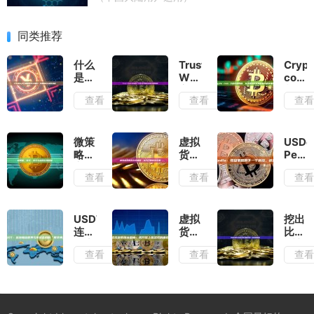
同类推荐
什么
Trust
Crypt
是
Wallet
com
Upbit
安全
入金
查看
查看
查
加密
吗？
完整
货币
2025
教
交易
年终
程：
所？
极安
从注
微策
虚拟
USDe
全面
全评
册到
略：
货币
Pend
解析
估与
购买
定
购买
收益
查看
查看
查
与操
使用
加密
义、
完全
策略
作教
指南
货币
核心
指
的下
程
的详
与应
南：
一个
细指
用全
从入
前
USDT：
虚拟
挖出
南
景解
门到
沿，
连接
货币
比特
析
安全
还是
加密
地址
币之
查看
查看
查
交易
风险
世界
查
后怎
漩
与传
询：
么和
涡？
统金
揭开
交易
融
链上
所绑
的“数
匿名
定？