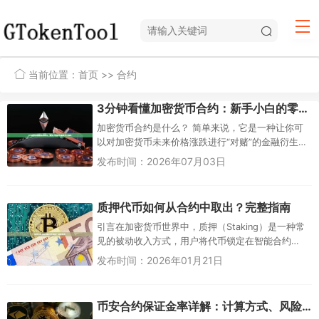
当前位置：
首页
>> 合约
3分钟看懂加密货币合约：新手小白的零基础入门指南
加密货币合约是什么？ 简单来说，它是一种让你可
以对加密货币未来价格涨跌进行“对赌”的金融衍生
品。你不需要实际持有比特币或以太坊，只需预测
发布时间：2026年07月03日
价格方向。如果看涨，就“...
质押代币如何从合约中取出？完整指南
引言在加密货币世界中，质押（Staking）是一种常
见的被动收入方式，用户将代币锁定在智能合约
中，以支持区块链网络的安全性和共识机制，从而
发布时间：2026年01月21日
获得奖励。然而，随着市...
币安合约保证金率详解：计算方式、风险控制与爆仓机制