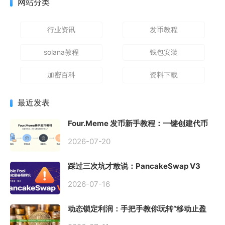
网站分类
行业资讯
发币教程
solana教程
钱包安装
加密百科
资料下载
最近发表
Four.Meme 发币新手教程：一键创建代币
同步买入，告别手动踩坑
2026-07-20
踩过三次坑才敢说：PancakeSwap V3
Stable Pool 最容易翻车的不是手续费，是
初始化
2026-07-16
动态锁定利润：手把手教你玩转“移动止盈
止损”高级技巧