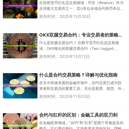
在加密货币衍生品交易领域，币安（Binance）作为
全球最大交易所之一，其U本位永续合约和币本位合
约深受高杠杆交易者青睐。其中，“保证金率”是决定
发布时间：2025年12月30日
仓位生死的关键...
OKX双腿交易合约：专业交易者的策略利器
什么是双腿交易合约？ 在数字货币衍生品交易领
域，OKX推出的双腿交易合约（Two-Legged
Trading Contract）...
发布时间：2025年12月12日
什么是合约交易策略？详解与优化指南
在当今快速发展的金融市场中，合约交易已成为投
资者和交易员的重要工具。无论是股票、期货、外
汇还是加密货币，合约交易都提供了杠杆效应和风
发布时间：2025年11月03日
险管理的机会。然...
合约与杠杆的区别：金融工具的双刃剑
在金融投资领域，"合约"和"杠杆"是两个常被提及的
概念，它们看似相似，实则有着本质的区别。理解