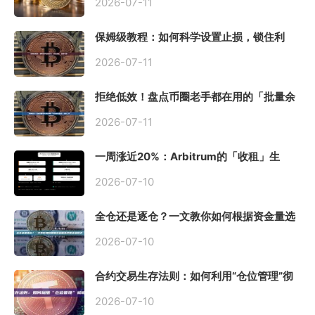
2026-07-11
保姆级教程：如何科学设置止损，锁住利
润、斩断亏损？
2026-07-11
拒绝低效！盘点币圈老手都在用的「批量余
额查询」终极工具
2026-07-11
一周涨近20%：Arbitrum的「收租」生
意，因Robinhood Chain一夜盘活
2026-07-10
全仓还是逐仓？一文教你如何根据资金量选
择保证金模式
2026-07-10
合约交易生存法则：如何利用“仓位管理”彻
底告别爆仓？
2026-07-10