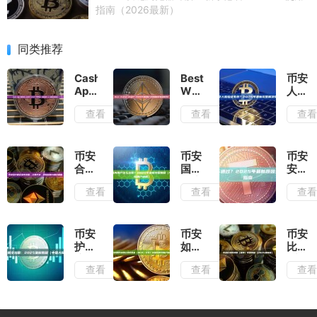
指南（2026最新）
同类推荐
Cash
Best
币安
App
Wallet
人脸
如何
怎么
验证
查看
查看
查
购买
样？
失
USDT？
2026
败？
2025
年最
2025
完整
值得
年最
币安
币安
币安
指南
入手
新完
合约
国内
安全
（直
的加
整解
保证
用户
认证
查看
查看
查
接购
密钱
决指
金率
怎么
不通
买
包深
南
详
注
过？
vs
度测
解：
册？
2025
间接
评
计算
2025
年最
币安
币安
币安
方式
方
年最
新原
护照
如何
比特
详
式、
新完
因分
注册
处理
币转
解）
查看
查看
查
风险
整教
析与
全攻
比特
账
控制
程
完整
略：
币现
（提
与爆
（中
解决
2025
金
现）
仓机
国大
指南
最新
（BCH）
完整