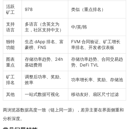
活跃
978
类似（重点排名）
矿工
支持
多语言（含英文为
中/英/韩
语言
主，社区支持中文）
独特
生态 dApp 排名、富
FVM 合同验证、矿工增长
功能
豪榜、FNS
率排名、开发者仪表板
图表
存储功率趋势、24h
存储功率趋势、合同交易趋
重点
基础费用
势、DeFi TVL
矿工
调整后功率、奖励、
功率增长率、奖励、存储池
排名
效率
其他
一站式数据可视化
移动友好、扇区尺寸过滤
两浏览器数据高度一致（链上同一源），差异主要在界面侧重和
分析深度。