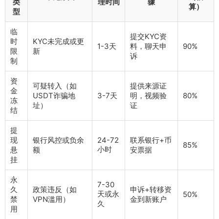
类
理时间
骤
算）
型
临
提交KYC资
时
KYC未完成或更
1-3天
料，聊天申
90%
限
新
诉
制
资
可疑转入（如
提供来源证
金
USDT诈骗地
3-7天
明，视频验
80%
冻
址）
证
结
提
现
银行风控或负余
24-72
联系银行+币
85%
小时
悬
额
安票据
挂
永
7-30
久
政策违反（如
申诉+转移资
天或永
50%
禁
VPN滥用）
金到新账户
久
用