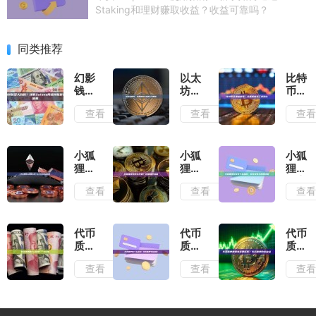
Staking和理财赚取收益？收益可靠吗？
同类推荐
幻影
以太
比特
钱包
坊查
币区
转账
询：
块链
查看
查看
查
多久
全面
查
到
指南
询：
账？
与实
全面
详解
用工
指南
小狐
小狐
小狐
Solana
具解
与工
狸钱
狸钱
狸钱
网络
析
具对
包使
包怎
包安
查看
查看
查
转账
比
用手
么充
卓下
时效
册：
值？
载指
与影
从入
详细
南：
响因
门到
操作
安全
代币
代币
代币
素
高级
流程
安装
质押
质押
质押
应用
与使
是什
有什
是好
查看
查看
查
用详
么意
么好
事还
解
思？
处？
是坏
一文
代币
事？
读懂
质押
代币