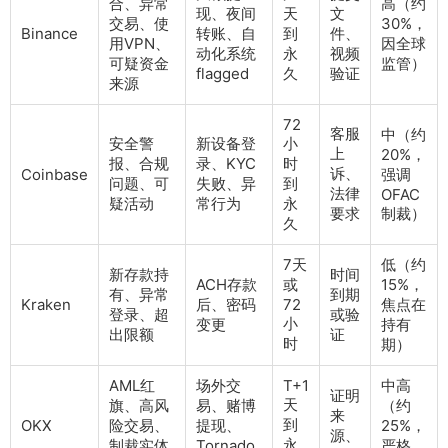
合、异常
高（约
现、夜间
天
文
交易、使
30%，
Binance
转账、自
到
件、
用VPN、
因全球
动化系统
永
视频
可疑资金
监管）
flagged
久
验证
来源
72
客服
中（约
安全警
新设备登
小
上
20%，
报、合规
录、KYC
时
诉、
Coinbase
强调
问题、可
失败、异
到
法律
OFAC
疑活动
常行为
永
要求
制裁）
久
7天
低（约
新存款持
时间
ACH存款
或
15%，
有、异常
到期
Kraken
后、密码
72
焦点在
登录、超
或验
小
变更
持有
出限额
证
时
期）
AML红
场外交
T+1
中高
证明
天
旗、高风
易、赌博
（约
来
到
OKX
险交易、
提现、
25%，
源、
永
制裁实体
Tornado
严格