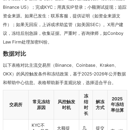
Binance US）；完成KYC；用真实IP登录；小额测试提现；追踪
资金来源。如果已发生：联系客服，提供证明（如资金来源文
件）；如果无回应，上诉或求助监管（如美国SEC）。X用户建
议，冻结后别急躁，收集证据。严重时，咨询律师，如Conboy
Law Firm处理加密纠纷。
数据对比
以下表格对比主流交易所（Binance、Coinbase、Kraken、
OKX）的风控触发条件和冻结政策，基于2025-2026年公开数据
和帮助中心信息。表格帮助新手直观比较，选择适合平台。
冻
2025
常见冻结
风控触发
结
解冻
年冻结
交易所
原因
时机
时
方式
率估算
长
KYC不
大额提
几
提交