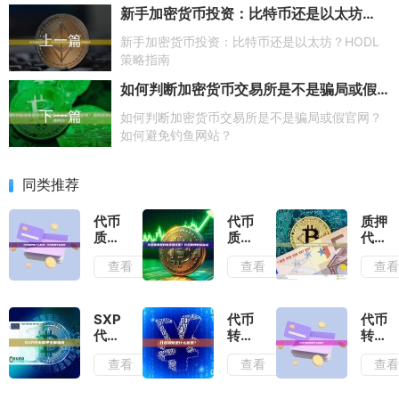
新手加密货币投资：比特币还是以太坊？HODL策略指南
上一篇
新手加密货币投资：比特币还是以太坊？HODL
策略指南
如何判断加密货币交易所是不是骗局或假官网？如何避免钓鱼网站？
下一篇
如何判断加密货币交易所是不是骗局或假官网？
如何避免钓鱼网站？
同类推荐
代币
代币
质押
质押
质押
代币
有什
是好
如何
查看
查看
查
么好
事还
从合
处？
是坏
约中
代币
事？
取
质押
代币
出？
SXP
代币
代币
平台
质押
完整
代币
转账
转账
推荐
的优
指南
质押
是什
失败
查看
查看
查
缺点
全面
么意
什么
指南
思？
原