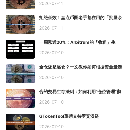
2026-07-11
拒绝低效！盘点币圈老手都在用的「批量余
额查询」终极工具
2026-07-11
一周涨近20%：Arbitrum的「收租」生
意，因Robinhood Chain一夜盘活
2026-07-10
全仓还是逐仓？一文教你如何根据资金量选
择保证金模式
2026-07-10
合约交易生存法则：如何利用“仓位管理”彻
底告别爆仓？
2026-07-10
GTokenTool重磅支持罗宾汉链
（Robinhood），一键发币教程全解析
2026-07-10