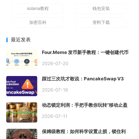
solana教程
钱包安装
加密百科
资料下载
最近发表
Four.Meme 发币新手教程：一键创建代币
同步买入，告别手动踩坑
2026-07-20
踩过三次坑才敢说：PancakeSwap V3
Stable Pool 最容易翻车的不是手续费，是
初始化
2026-07-16
动态锁定利润：手把手教你玩转“移动止盈
止损”高级技巧
2026-07-11
保姆级教程：如何科学设置止损，锁住利
润、斩断亏损？