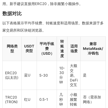
用。新手建议直接用ERC20，除非频繁小额操作。
数据对比
以下表格展示平均手续费、转账速度和适用场景。数据来源于多
家交易所和区块链浏览器。
转
平均手续
兼容
网络类
USDT
账
适用
费
MetaMask/
类型
型
速
场景
冷钱包
（USD）
度
大额
10-
交
30
ERC20
蓝U
是
5-30
易、
分
(以太坊)
DeFi
钟
交互
几
小额
否（需添加
TRC20
红U
0.5-1
秒
频繁
(TRON)
网络）
钟
转账