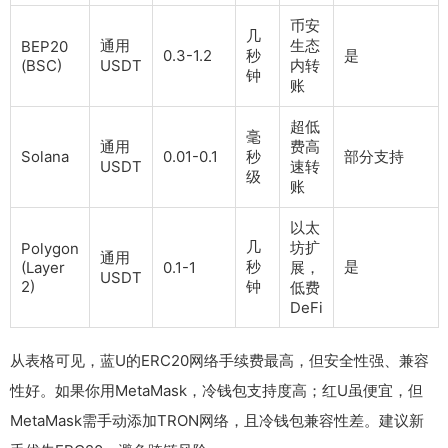
币安
几
通用
生态
BEP20
0.3-1.2
秒
是
(BSC)
USDT
内转
钟
账
超低
毫
通用
费高
Solana
0.01-0.1
秒
部分支持
USDT
速转
级
账
以太
几
坊扩
Polygon
通用
秒
是
(Layer
0.1-1
展，
USDT
2)
钟
低费
DeFi
从表格可见，蓝U的ERC20网络手续费最高，但安全性强、兼容
性好。如果你用MetaMask，冷钱包支持度高；红U虽便宜，但
MetaMask需手动添加TRON网络，且冷钱包兼容性差。建议新