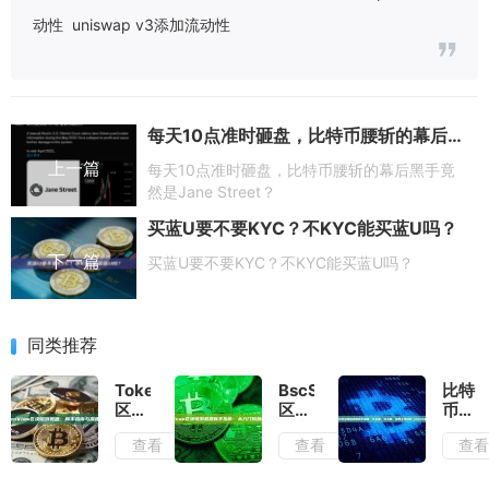
动性
uniswap v3添加流动性
每天10点准时砸盘，比特币腰斩的幕后黑手竟然是Jane Street？
上一篇
每天10点准时砸盘，比特币腰斩的幕后黑手竟
然是Jane Street？
买蓝U要不要KYC？不KYC能买蓝U吗？
下一篇
买蓝U要不要KYC？不KYC能买蓝U吗？
同类推荐
TokenView
BscScan
比特
区块
区块
币区
链浏
链浏
块链
查看
查看
查
览
览器
浏览
器：
新手
器新
新手
指
手指