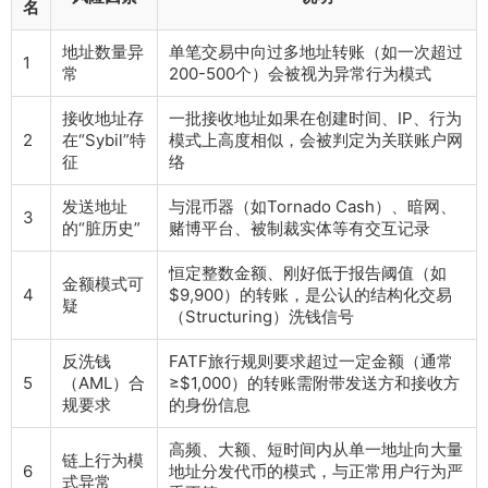
名
地址数量异
单笔交易中向过多地址转账（如一次超过
1
常
200-500个）会被视为异常行为模式
接收地址存
一批接收地址如果在创建时间、IP、行为
2
在“Sybil”特
模式上高度相似，会被判定为关联账户网
征
络
发送地址
与混币器（如Tornado Cash）、暗网、
3
的“脏历史”
赌博平台、被制裁实体等有交互记录
恒定整数金额、刚好低于报告阈值（如
金额模式可
4
$9,900）的转账，是公认的结构化交易
疑
（Structuring）洗钱信号
反洗钱
FATF旅行规则要求超过一定金额（通常
5
（AML）合
≥$1,000）的转账需附带发送方和接收方
规要求
的身份信息
高频、大额、短时间内从单一地址向大量
链上行为模
6
地址分发代币的模式，与正常用户行为严
式异常