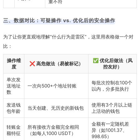
重不符
三、数据对比：可疑操作 vs. 优化后的安全操作
为了让你更直观地理解“什么行为是雷区”，这里用表格做一个对
比：
操作维
✅ 优化后做法（风
❌ 高危做法（易被标记）
度
控友好）
单次发
每批次控制在100个
送地址
一次向500+个地址转账
以内，分多批执行
数
发送钱
使用有3个月以上链
当天创建、无历史的新钱包
包年龄
上活动的钱包
金额有一定随机差
转账金
所有接收方金额完全相同
异（如1001.37、
额特征
（如每人1000 USDT）
998.65）