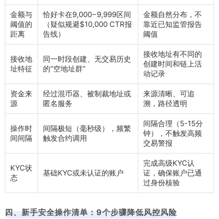
金额与
恰好卡在9,000−9,999区间
金额自然分布，不
阈值的
（疑似规避$10,000 CTR报
靠近已知监管报告
距离
告线）
阈值
接收地址有不同的
接收地
同一时段创建、无交易历史
创建时间和链上活
址特征
的“空地址群”
动记录
资金来
经过混币器、被制裁地址或
来源清晰、可追
源
匿名服务
溯，路径透明
间隔合理（5-15分
操作时
间隔极短（毫秒级），频繁
钟），不触发高频
间间隔
触发合约调用
交易警报
完成高级KYC认
KYC状
基础KYC或未认证的账户
证，确保账户已通
态
过身份核验
四、新手安全操作清单：9个步骤降低风控风险