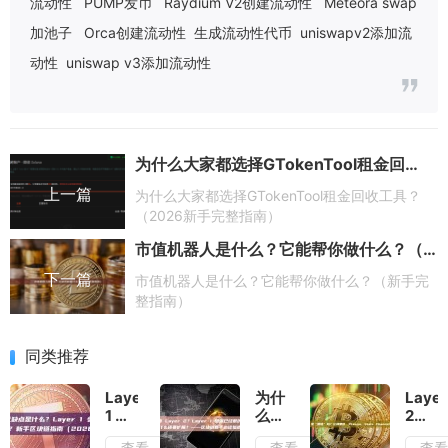
流动性
PUMP发币
Raydium V2创建流动性
Meteora swap
加池子
Orca创建流动性
生成流动性代币
uniswapv2添加流
动性
uniswap v3添加流动性
为什么大家都选择GTokenTool租金回收工具？（2026新手完整指南）
上一篇
为什么大家都选择GTokenTool租金回收工具？
（2026新手完整指南）
市值机器人是什么？它能帮你做什么？（新手完整指南）
下一篇
市值机器人是什么？它能帮你做什么？（新手完
整指南）
同类推荐
Layer
为什
Layer
1 的
么需
2
优缺
要
是“侧
查看
查看
查