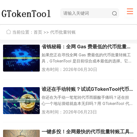
当前位置：
首页
>> 代币批量转账
省钱秘籍：全网 Gas 费最低的代币批量转账工具——GTokenTool 完整评测
如果您正在寻找全网 Gas 费最低的代币批量转账工
具，GTokenTool 是目前综合成本最低的选择。它利
用智能合约批量处理技术，将原本需要数十甚至数
发布时间：2026年06月30日
百笔链上交...
谁还在手动转账？试试GTokenTool代币批量转账神器，效率提升100倍！
你还在为手动一笔笔转代币而眼酸手痛吗？还在担
心一个地址填错就血本无归吗？用 GTokenTool 代
币批量转账神器，一次性处理成千上万笔转账，效
发布时间：2026年06月23日
率立...
一键多投！全网最快的代币批量转账工具，秒级空投群发（GTokenTool 完全指南）