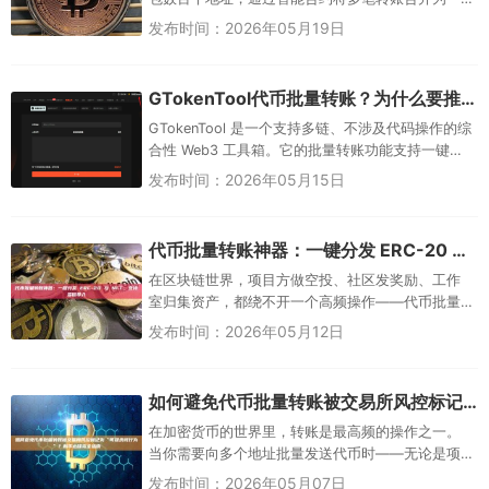
笔链上交易，Gas费比逐笔转账节省60%–90%。 以
发布时间：2026年05月19日
BSC链...
GTokenTool代币批量转账？为什么要推荐它？
GTokenTool 是一个支持多链、不涉及代码操作的综
合性 Web3 工具箱。它的批量转账功能支持一键分
发 ERC-20 和 NFT 代币，特别适合用来高效完...
发布时间：2026年05月15日
代币批量转账神器：一键分发 ERC-20 与 NFT，支持多链导入
在区块链世界，项目方做空投、社区发奖励、工作
室归集资产，都绕不开一个高频操作——代币批量
转账。如果你只有三五个地址，手动发还行；但当
发布时间：2026年05月12日
地址列表变成几百上千个时，一...
如何避免代币批量转账被交易所风控标记为“可疑洗钱行为”？新手必读完全指南
在加密货币的世界里，转账是最高频的操作之一。
当你需要向多个地址批量发送代币时——无论是项
目空投、给员工发工资，还是奖励社区贡献者——
发布时间：2026年05月07日