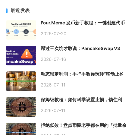
最近发表
Four.Meme 发币新手教程：一键创建代币
同步买入，告别手动踩坑
2026-07-20
踩过三次坑才敢说：PancakeSwap V3
Stable Pool 最容易翻车的不是手续费，是
初始化
2026-07-16
动态锁定利润：手把手教你玩转“移动止盈
止损”高级技巧
2026-07-11
保姆级教程：如何科学设置止损，锁住利
润、斩断亏损？
2026-07-11
拒绝低效！盘点币圈老手都在用的「批量余
额查询」终极工具