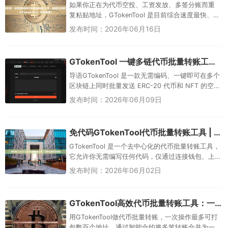
如果你正在为代币空投、工资发放、多签分账而重
复粘贴地址，GTokenTool 是目前综合速度最快、上
手最简单的批量转账工具。它支持 20+ 公链，一次
发布时间：2026年06月16日
可发起 5...
GTokenTool 一键多链代币批量转账工具：支持 ERC-20 & NFT 空投（新手完全指南）
导语GTokenTool 是一款无需编码、一键即可在多个
区块链上同时批量发送 ERC-20 代币和 NFT 的空投
工具，能将原本需要数小时的手动操作压缩到 5 ...
发布时间：2026年06月09日
免代码GTokenTool代币批量转账工具 | 极简多地址空投指南
GTokenTool 是一个去中心化的代币批量转账工具，
它允许你无需编写任何代码，仅通过连接钱包、上
传地址列表、一键确认，就能在几分钟内将代币发
发布时间：2026年06月02日
送给成百上千个地...
GTokenTool高效代币批量转账工具：一次打包，直降多地址转账网络费用
用GTokenTool做代币批量转账，一次操作最多可打
包数百个地址，通过智能合约将多笔转账合并为一