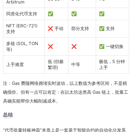
Arbitrum
同质化代币支持
✅
✅
✅
NFT (ERC-721)
❌ 手动
部分支持
✅ 支持
支持
多链 (SOL, TON
❌
❌
✅ 一键切换
等)
低 (但极
极低，5 分钟
上手难度
中等
繁琐)
上手
注：Gas 费随网络拥堵实时波动，以上数值为参考区间，不是精
确报价。但有一点可以肯定：在以太坊这类高 Gas 链上，批量工
具确实能帮你大幅削减成本。
总结
“代币批量转账神器”本质上是一套基于智能合约的自动化分发系