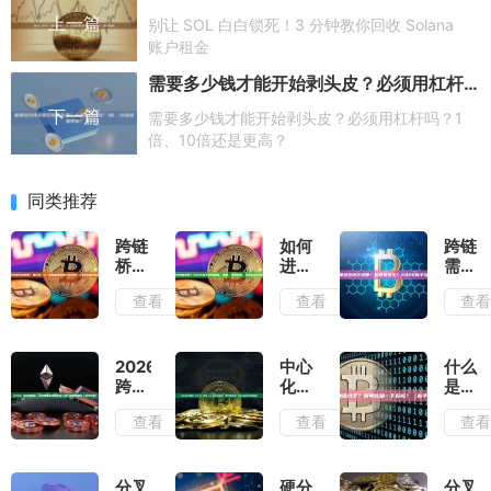
上一篇
别让 SOL 白白锁死！3 分钟教你回收 Solana
账户租金
需要多少钱才能开始剥头皮？必须用杠杆吗？1倍、10倍还是更高？
下一篇
需要多少钱才能开始剥头皮？必须用杠杆吗？1
倍、10倍还是更高？
同类推荐
跨链
如何
跨链
桥分
进行
需要
哪几
跨链
多少
查看
查看
查
种类
转
钱手
型？
账？
续
信任
2026
费？
桥
新手
时间
2026
中心
什么
vs
完整
要多
跨链
化交
是区
无需
教
久？
桥指
易所
块链
查看
查看
查
信任
程：
2026
南：
（CEX）
分
桥有
准
新手
支持
跨链
叉？
什么
备、
完整
哪些
vs
简单
区
具体
指南
区块
去中
比喻
分叉
硬分
分叉