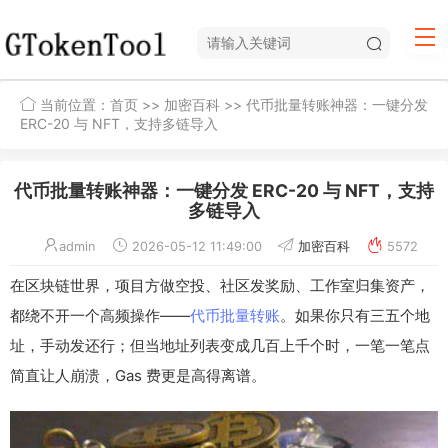
当前位置：
首页
>>
加密百科
>> 代币批量转账神器：一键分发
ERC-20 与 NFT，支持多链导入
代币批量转账神器：一键分发 ERC-20 与 NFT，支持
多链导入
admin
2026-05-12 11:49:00
加密百科
5572
在区块链世界，项目方做空投、社区发奖励、工作室归集资产，
都绕不开一个高频操作——
代币批量转账
。如果你只有三五个地
址，手动发还行；但当地址列表变成几百上千个时，一笔一笔点
简直让人崩溃，Gas 费更是高得离谱。