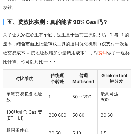
发错。
五、费效比实测：真的能省 90% Gas 吗？
为了让大家在心里有个底，这里基于当前主流以太坊 L2 与 L1 的
速率，结合市面上批量转账工具的通用优化机制（仅支付一次基
础交易成本 + 按地址数增加少量调用成本），对
费用
做了一组类
比计算。你可以对比一下：
传统逐
普通
GTokenTool
对比维度
一键分发
个转账
Multisend
单笔交易包含地址
最高可达
1
50 ~ 200
数
800+
100地址总 Gas 费
300 600
50 80
30 60
(ETH L1)
相同条件在
30 50
5 10
1 5