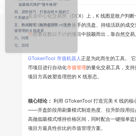
低吸模式维护“慢牛格局”
四、进阶技巧：打造自然 K 线的三
在去中心化交易所（DEX）上，K 线图是散户判断
个关键点
有节奏的拉升、充分换手的洗盘、持续活跃的成交
五、数据对比：有市值管理 vs 无市
值管理的 K 线差异
币
想要在数以千计的项目中脱颖而出，靠自然交易几
六、问答
七、总结
GTokenTool 市值机器人
正是为此而生的工具。 它是一
币项目进行自动化
市值管理
的量化交易工具，支持
项目方高效塑造理想的 K 线形态。
核心结论：
利用 GTokenTool 打造完美 K
——开盘阶段用刷量模式制造热度、拉升阶段用拉盘
高抛低吸模式维持价格区间，同时配合一键报单监
项目方最具性价比的市值管理方案。