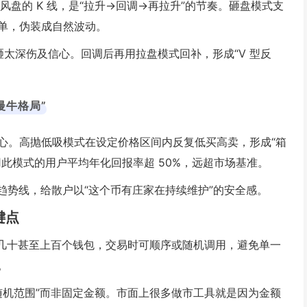
风盘的 K 线，是“拉升→回调→再拉升”的节奏。砸盘模式支
单，伪装成自然波动。
次砸太深伤及信心。回调后再用拉盘模式回补，形成“V 型反
慢牛格局”
心。高抛低吸模式在设定价格区间内反复低买高卖，形成“箱
使用此模式的用户平均年化回报率超 50%，远超市场基准。
趋势线，给散户以“这个币有庄家在持续维护”的安全感。
键点
性导入几十甚至上百个钱包，交易时可顺序或随机调用，避免单一
。
随机范围”而非固定金额。市面上很多做市工具就是因为金额