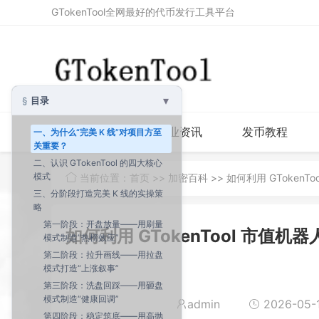
GTokenTool全网最好的代币发行工具平台
▾
目录
首页
行业资讯
发币教程
一、为什么“完美 K 线”对项目方至
关重要？
二、认识 GTokenTool 的四大核心
模式
当前位置：
首页
>>
加密百科
>> 如何利用 GToke
三、分阶段打造完美 K 线的实操策
略
第一阶段：开盘放量——用刷量
如何利用 GTokenTool 市值
模式制造“热榜效应”
第二阶段：拉升画线——用拉盘
模式打造“上涨叙事”
第三阶段：洗盘回踩——用砸盘
模式制造“健康回调”
admin
2026-05-1
第四阶段：稳定筑底——用高抛