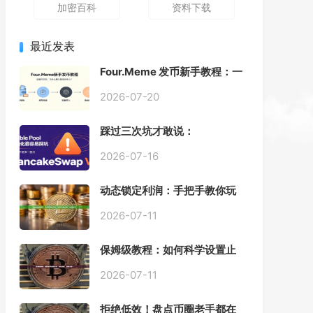
加密百科
资料下载
最近发表
Four.Meme 发币新手教程：一
键创建代币同步买入，告别手
动踩坑
2026-07-20
踩过三次坑才敢说：
PancakeSwap V3 Stable
Pool 最容易翻车的不是手续
2026-07-16
费，是初始化
动态锁定利润：手把手教你玩
转“移动止盈止损”高级技巧
2026-07-11
保姆级教程：如何科学设置止
损，锁住利润、斩断亏损？
2026-07-11
拒绝低效！盘点币圈老手都在