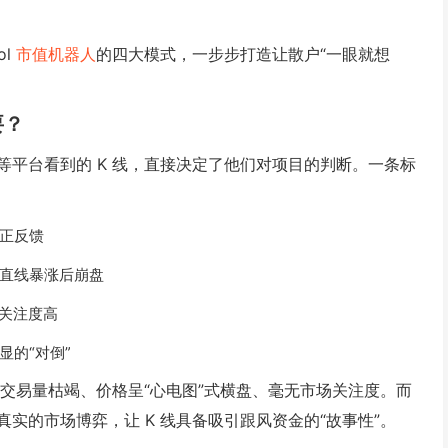
ol
市值机器人
的四大模式，一步步打造让散户“一眼就想
要？
tools 等平台看到的 K 线，直接决定了他们对项目的判断。一条标
正反馈
直线暴涨后崩盘
明关注度高
的“对倒”
、交易量枯竭、价格呈“心电图”式横盘、毫无市场关注度。而
实的市场博弈，让 K 线具备吸引跟风资金的“故事性”。