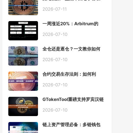
用的「批量余额查询」终极工
具
2026-07-11
一周涨近20%：Arbitrum的
「收租」生意，因Robinhood
Chain一夜盘活
2026-07-10
全仓还是逐仓？一文教你如何
根据资金量选择保证金模式
2026-07-10
合约交易生存法则：如何利
用“仓位管理”彻底告别爆仓？
2026-07-10
GTokenTool重磅支持罗宾汉链
（Robinhood），一键发币教
程全解析
2026-07-10
链上资产管理必备：多链钱包
一键批量归集工具与操作指南