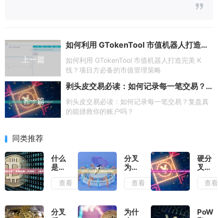
如何利用 GTokenTool 市值机器人打造完美 K 线？项目方必备的市值管理策略
上一篇
如何利用 GTokenTool 市值机器人打造完美 K
线？项目方必备的市值管理策略
剥头皮交易必读：如何记录每一笔交易？复盘真的能拯救你的账户吗？
下一篇
剥头皮交易必读：如何记录每一笔交易？复盘真
的能拯救你的账户吗？
同类推荐
什么
分叉
硬分
是区
为什
叉
块链
么会
（Har
查看
查看
查
分
发
Fork
叉？
生？
和软
简单
主要
分叉
比喻
原因
（Sof
分叉
为什
PoW