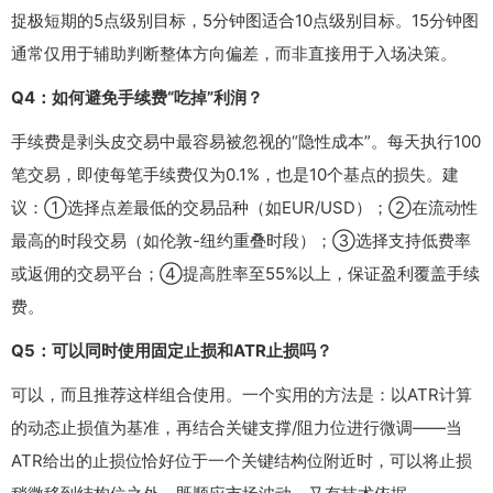
捉极短期的5点级别目标，5分钟图适合10点级别目标。15分钟图
通常仅用于辅助判断整体方向偏差，而非直接用于入场决策。
Q4：如何避免手续费“吃掉”利润？
手续费是剥头皮交易中最容易被忽视的“隐性成本”。每天执行100
笔交易，即使每笔手续费仅为0.1%，也是10个基点的损失。建
议：①选择点差最低的交易品种（如EUR/USD）；②在流动性
最高的时段交易（如伦敦-纽约重叠时段）；③选择支持低费率
或返佣的交易平台；④提高胜率至55%以上，保证盈利覆盖手续
费。
Q5：可以同时使用固定止损和ATR止损吗？
可以，而且推荐这样组合使用。一个实用的方法是：以ATR计算
的动态止损值为基准，再结合关键支撑/阻力位进行微调——当
ATR给出的止损位恰好位于一个关键结构位附近时，可以将止损