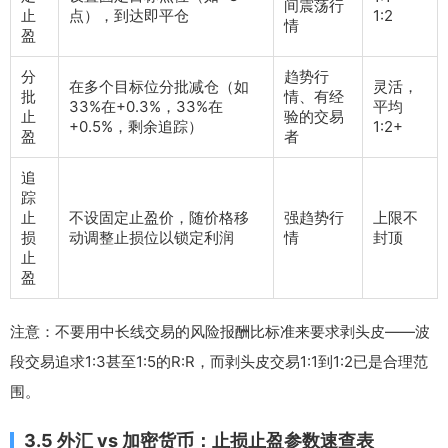
间震荡行
止
点），到达即平仓
1:2
情
盈
分
趋势行
在多个目标位分批减仓（如
灵活，
批
情、有经
33%在+0.3%，33%在
平均
止
验的交易
+0.5%，剩余追踪）
1:2+
盈
者
追
踪
止
不设固定止盈价，随价格移
强趋势行
上限不
损
动调整止损位以锁定利润
情
封顶
止
盈
注意：不要用中长线交易的风险报酬比标准来要求剥头皮——波
段交易追求1:3甚至1:5的R:R，而剥头皮交易1:1到1:2已是合理范
围。
3.5 外汇 vs 加密货币：止损止盈参数速查表