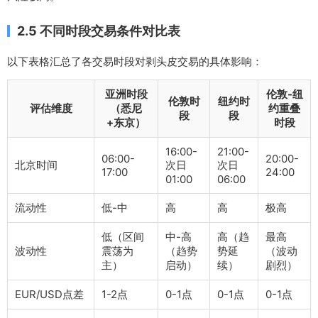
2.5 不同时段交易条件对比表
以下表格汇总了各交易时段对剥头皮交易的具体影响：
亚洲时段
伦敦-纽
伦敦时
纽约时
评估维度
（悉尼
约重叠
段
段
+东京）
时段
16:00-
21:00-
06:00-
20:00-
北京时间
次日
次日
17:00
24:00
01:00
06:00
流动性
低-中
高
高
极高
低（区间
中-高
高（趋
最高
波动性
震荡为
（趋势
势延
（波动
主）
启动）
续）
剧烈）
EUR/USD点差
1-2点
0-1点
0-1点
0-1点