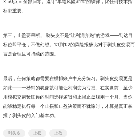
× 50点 = 全部归零。遵守“单笔风险≤1%”的铁律，比任何技术指
标都重要。
第三，止盈要果断。 剥头皮不是“让利润奔跑”的游戏——到达目
标位即平仓，不做幻想。1:1到1:2的风险报酬比对于剥头皮交易而
言是合理且可持续的范围。
最后，任何策略都需要在模拟账户中充分练习。剥头皮交易更是
如此——一秒钟的犹豫就可能让利润变为亏损。在实盘前，至少
用模拟交易验证你的时间选择逻辑和止损止盈规则一个月。当你
能够稳定执行每一个止损和止盈决策而不犹豫时，才算是真正掌
握了剥头皮的入门基本功。
剥头皮
止损
止盈