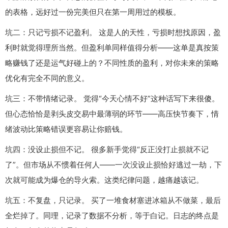
的表格，远好过一份完美但只在第一周用过的模板。
坑二：只记亏损不记盈利。 这是人的天性，亏损时想找原因，盈
利时就觉得理所当然。但盈利单同样值得分析——这单是真按策
略赚钱了还是运气好碰上的？不同性质的盈利，对你未来的策略
优化有完全不同的意义。
坑三：不带情绪记录。 觉得“今天心情不好”这种话写下来很傻。
但心态恰恰是剥头皮交易中最薄弱的环节——高压快节奏下，情
绪波动比策略错误更容易让你赔钱。
坑四：没设止损但不记。 很多新手觉得“反正没打止损就不记
了”。但市场从不惯着任何人——一次没设止损恰好逃过一劫，下
次就可能成为爆仓的导火索。这类纪律问题，越痛越该记。
坑五：不复盘，只记录。 买了一堆食材塞进冰箱从不做菜，最后
全烂掉了。同理，记录了数据不分析，等于白记。日志的终点是