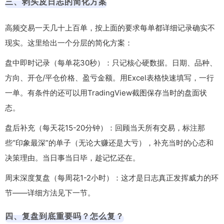
三、剥头皮日志的简化方案
高频交易一天几十上百单，按上面的要求每单都详细记录确实不
现实。这里给出一个分层的简化方案：
盘中即时记录（每单花30秒）：只记核心硬数据。日期、品种、
方向、开仓/平仓价格、盈亏金额。用Excel表格快速填写，一行
一单。有条件的还可以用TradingView截图保存当时的盘面状
态。
盘后补充（每天花15-20分钟）：回顾当天所有交易，标注那
些“印象最深”的单子（无论大赚还是大亏），补充当时的心态和
决策理由。当日事当日毕，趁记忆还在。
周末深度复盘（每周花1-2小时）：这才是日志真正发挥威力的环
节——详细方法见下一节。
四、复盘到底重要吗？怎么复？