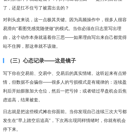
了，还是扛不住亏了被震出去的？
对剥头皮来说，这一点极其关键。因为高频操作中，很多人很容
易滑向“看图凭感觉随便做”的模式。当你必须在日志里写出理
由，这个动作本身就逼着你三思——如果理由写出来自己都觉得
站不住脚，那这单就不该做。
（三）心态记录——这是镜子
写下你在交易前、交易中、交易后的真实情绪。这听起来有点矫
情，但数据不会骗你——很多人的亏损模式是有规律的：连续盈
利后开始膨胀加大仓位，然后一把亏掉；或者错过早盘机会后焦
虑追高，结果被套。
日志就是把这些模式摊在你面前。当你发现自己连续三次大亏都
发生在“早上踏空后追高”，下次再出现同样情绪时，你就有机会
停下来。