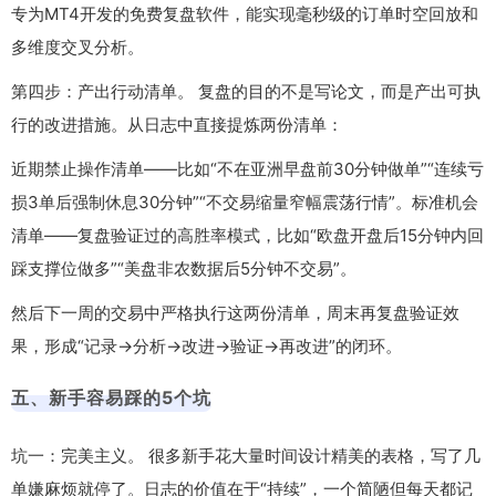
专为MT4开发的免费复盘软件，能实现毫秒级的订单时空回放和
多维度交叉分析。
第四步：产出行动清单。 复盘的目的不是写论文，而是产出可执
行的改进措施。从日志中直接提炼两份清单：
近期禁止操作清单——比如“不在亚洲早盘前30分钟做单”“连续亏
损3单后强制休息30分钟”“不交易缩量窄幅震荡行情”。标准机会
清单——复盘验证过的高胜率模式，比如“欧盘开盘后15分钟内回
踩支撑位做多”“美盘非农数据后5分钟不交易”。
然后下一周的交易中严格执行这两份清单，周末再复盘验证效
果，形成“记录→分析→改进→验证→再改进”的闭环。
五、新手容易踩的5个坑
坑一：完美主义。 很多新手花大量时间设计精美的表格，写了几
单嫌麻烦就停了。日志的价值在于“持续”，一个简陋但每天都记