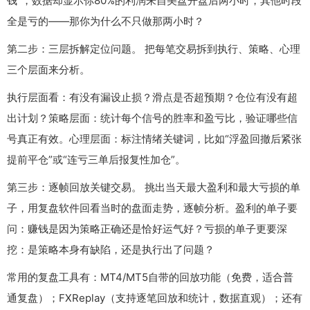
钱”，数据却显示你80%的利润来自美盘开盘后两小时，其他时段
全是亏的——那你为什么不只做那两小时？
第二步：三层拆解定位问题。 把每笔交易拆到执行、策略、心理
三个层面来分析。
执行层面看：有没有漏设止损？滑点是否超预期？仓位有没有超
出计划？策略层面：统计每个信号的胜率和盈亏比，验证哪些信
号真正有效。心理层面：标注情绪关键词，比如“浮盈回撤后紧张
提前平仓”或“连亏三单后报复性加仓”。
第三步：逐帧回放关键交易。 挑出当天最大盈利和最大亏损的单
子，用复盘软件回看当时的盘面走势，逐帧分析。盈利的单子要
问：赚钱是因为策略正确还是恰好运气好？亏损的单子更要深
挖：是策略本身有缺陷，还是执行出了问题？
常用的复盘工具有：MT4/MT5自带的回放功能（免费，适合普
通复盘）；FXReplay（支持逐笔回放和统计，数据直观）；还有