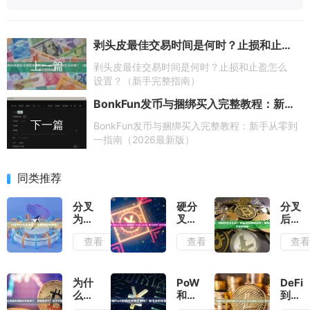
剥头皮最佳交易时间是何时？止损和止盈怎么设置？（新手完整指南）
上一篇
剥头皮最佳交易时间是何时？止损和止盈怎么
设置？（新手完整指南）
BonkFun发币与捆绑买入完整教程：新手从零到一指南（2026最新版）
下一篇
BonkFun发币与捆绑买入完整教程：新手从零到
一指南（2026最新版）
同类推荐
分叉
硬分
分叉
为什
叉
后，
么会
（Hard
我的
查看
查看
查
发
Fork）
币会
生？
和软
怎么
主要
分叉
样？
原因
（Soft
会自
为什
PoW
DeFi
有哪
Fork）
动获
么有
和
到底
些？
有什
得新
些区
PoS
是什