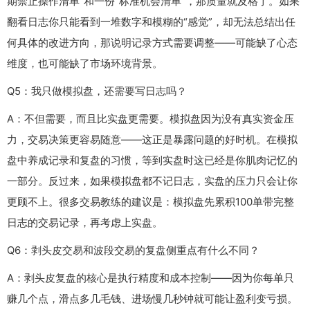
期禁止操作清单”和一份“标准机会清单”，那质量就及格了。如果
翻看日志你只能看到一堆数字和模糊的“感觉”，却无法总结出任
何具体的改进方向，那说明记录方式需要调整——可能缺了心态
维度，也可能缺了市场环境背景。
Q5：我只做模拟盘，还需要写日志吗？
A：不但需要，而且比实盘更需要。模拟盘因为没有真实资金压
力，交易决策更容易随意——这正是暴露问题的好时机。在模拟
盘中养成记录和复盘的习惯，等到实盘时这已经是你肌肉记忆的
一部分。反过来，如果模拟盘都不记日志，实盘的压力只会让你
更顾不上。很多交易教练的建议是：模拟盘先累积100单带完整
日志的交易记录，再考虑上实盘。
Q6：剥头皮交易和波段交易的复盘侧重点有什么不同？
A：剥头皮复盘的核心是执行精度和成本控制——因为你每单只
赚几个点，滑点多几毛钱、进场慢几秒钟就可能让盈利变亏损。