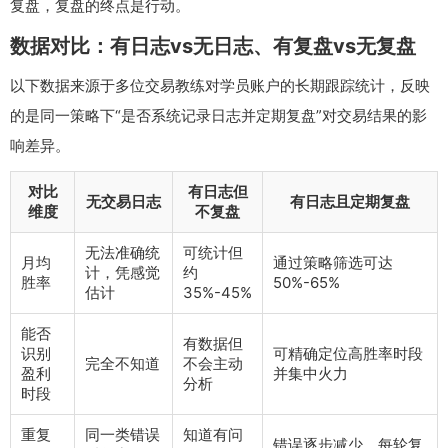
复盘，复盘的终点是行动。
数据对比：有日志vs无日志、有复盘vs无复盘
以下数据来源于多位交易教练对学员账户的长期跟踪统计，反映
的是同一策略下“是否系统记录日志并定期复盘”对交易结果的影
响差异。
对比
有日志但
无交易日志
有日志且定期复盘
维度
不复盘
无法准确统
可统计但
月均
通过策略筛选可达
计，凭感觉
约
胜率
50%-65%
估计
35%-45%
能否
有数据但
识别
可精确定位高胜率时段
完全不知道
不会主动
盈利
并集中火力
分析
时段
重复
同一类错误
知道有问
错误逐步减少，每轮复