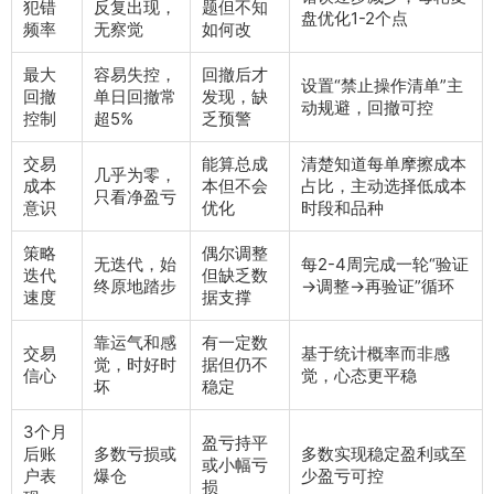
犯错
反复出现，
题但不知
盘优化1-2个点
频率
无察觉
如何改
最大
容易失控，
回撤后才
设置“禁止操作清单”主
回撤
单日回撤常
发现，缺
动规避，回撤可控
控制
超5%
乏预警
交易
能算总成
清楚知道每单摩擦成本
几乎为零，
成本
本但不会
占比，主动选择低成本
只看净盈亏
意识
优化
时段和品种
策略
偶尔调整
无迭代，始
每2-4周完成一轮“验证
迭代
但缺乏数
终原地踏步
→调整→再验证”循环
速度
据支撑
靠运气和感
有一定数
交易
基于统计概率而非感
觉，时好时
据但仍不
信心
觉，心态更平稳
坏
稳定
3个月
盈亏持平
后账
多数亏损或
多数实现稳定盈利或至
或小幅亏
户表
爆仓
少盈亏可控
损