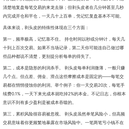
清楚地复盘每笔交易的来龙去脉；但剥头皮者在几分钟甚至几秒
内完成开仓和平仓，一天几十上百单，凭记忆复盘基本不可能。
具体来说，剥头皮的特殊性体现在三个方面：
第一，频率极高，记忆靠不住。 持仓时间以秒或分钟计，每天几
十到上百次交易。如果不当场记录，第二天你可能连自己做过哪
些品种都说不清楚，更别提分析每单的得失了。
第二，成本是隐形的利润杀手。 剥头皮每单利润微薄，一般只赚
几个点。但点差、佣金、滑点这些摩擦成本是固定的——每笔交
易都在悄悄侵蚀你的利润。举个例子：你一天交易20次，每笔手
续费0.1%，一天下来光成本就吃掉2%的本金。不记日志，你根本
意识不到有多少盈利是被成本吞噬的。
第三，累积风险很容易被忽视。 剥头皮虽然单笔风险小，但高频
交易意味着你更频繁地暴露在市场风险中。一笔两笔亏小钱不在