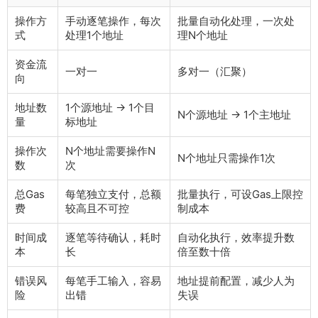
操作方
手动逐笔操作，每次
批量自动化处理，一次处
式
处理1个地址
理N个地址
资金流
一对一
多对一（汇聚）
向
地址数
1个源地址 → 1个目
N个源地址 → 1个主地址
量
标地址
操作次
N个地址需要操作N
N个地址只需操作1次
数
次
总Gas
每笔独立支付，总额
批量执行，可设Gas上限控
费
较高且不可控
制成本
时间成
逐笔等待确认，耗时
自动化执行，效率提升数
本
长
倍至数十倍
错误风
每笔手工输入，容易
地址提前配置，减少人为
险
出错
失误