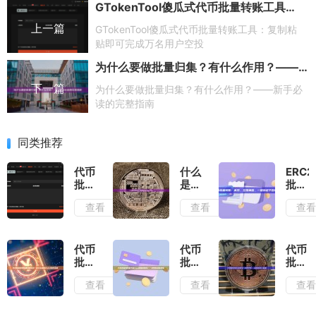
GTokenTool傻瓜式代币批量转账工具：复制粘贴即可完成万名用户空投
上一篇
GTokenTool傻瓜式代币批量转账工具：复制粘
贴即可完成万名用户空投
为什么要做批量归集？有什么作用？——新手必读的完整指南
下一篇
为什么要做批量归集？有什么作用？——新手必
读的完整指南
同类推荐
代币
什么
ERC2
批量
是代
批量
转账
币批
转
查看
查看
查
详
量转
账：
解：
账？
高
一笔
它和
效、
交易
普通
空投
代币
代币
代币
搞定
单笔
神
批量
批量
批量
数百
转账
器，
转账
转账
转账
查看
查看
查
笔转
有什
一键
有哪
能节
失败
账，
么区
搞定
几种
省
或交
省时
别？
千百
模
Gas
易卡