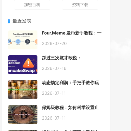
加密百科
资料下载
最近发表
Four.Meme 发币新手教程：一
键创建代币同步买入，告别手
动踩坑
2026-07-20
踩过三次坑才敢说：
PancakeSwap V3 Stable
Pool 最容易翻车的不是手续
2026-07-16
费，是初始化
动态锁定利润：手把手教你玩
转“移动止盈止损”高级技巧
2026-07-11
保姆级教程：如何科学设置止
损，锁住利润、斩断亏损？
2026-07-11