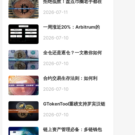
拒绝低效！盘点币圈老手都在
用的「批量余额查询」终极工
具
2026-07-11
一周涨近20%：Arbitrum的
「收租」生意，因Robinhood
Chain一夜盘活
2026-07-10
全仓还是逐仓？一文教你如何
根据资金量选择保证金模式
2026-07-10
合约交易生存法则：如何利
用“仓位管理”彻底告别爆仓？
2026-07-10
GTokenTool重磅支持罗宾汉链
（Robinhood），一键发币教
程全解析
2026-07-10
链上资产管理必备：多链钱包
一键批量归集工具与操作指南