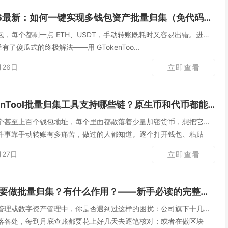
6最新：如何一键实现多钱包资产批量归集（免代码傻瓜式教程）
，每个都剩一点 ETH、USDT，手动转账既耗时又容易出错。进入
有了傻瓜式的终极解法——用 GTokenToo...
月26日
立即查看
enTool批量归集工具支持哪些链？原生币和代币都能归集吗？
个甚至上百个钱包地址，每个里面都散落着少量加密货币，想把它们
件事靠手动转账有多痛苦，做过的人都知道。逐个打开钱包、粘贴
月27日
立即查看
要做批量归集？有什么作用？——新手必读的完整指南
管理或数字资产管理中，你是否遇到过这样的困扰：公司旗下十几个
落各处，每到月底查账都要花上好几天去逐笔核对；或者在做区块