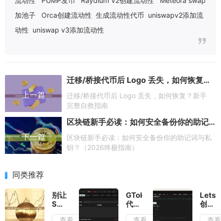
流动性
PUMP发币
Raydium V2创建流动性
Meteora swap
加池子
Orca创建流动性
生成流动性代币
uniswapv2添加流
动性
uniswap v3添加流动性
迁移/桥接代币后 Logo 丢失，如何恢复？新手完整自救指南
上一篇
迁移/桥接代币后 Logo 丢失，如何恢复？新手
完整自救指南
区块链新手必读：如何安全备份你的助记词与私钥？（2026终极指南）
下一篇
区块链新手必读：如何安全备份你的助记词与私
钥？（2026终极指南）
同类推荐
别让
GTokenTool
LetsB
SOL
代币
创建
白白
批量
代币
查看
查看
查