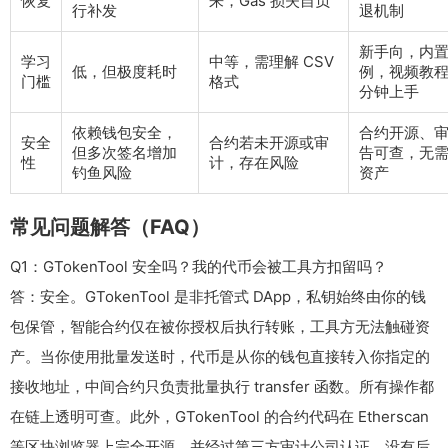
恢复
来，Gas 损失自负
行补发
退机制
新手向，内
学习
中等，需理解 CSV
低，但极度耗时
例，视频教
门槛
格式
分钟上手
依赖钱包安全，
合约开源、
安全
合约若未开源或审
但多次签名增加
告可查，无
性
计，存在风险
钓鱼风险
资产
常见问题解答（FAQ）
Q1：GTokenTool 安全吗？我的代币会被工具方扣留吗？
答：安全。GTokenTool 是非托管式 DApp，私钥始终由你的钱
包保管，智能合约仅在被你授权后执行转账，工具方无法触碰资
产。当你使用批量发送时，代币是从你的钱包直接转入你指定的
接收地址，中间合约只负责批量执行 transfer 函数。所有操作都
在链上透明可查。此外，GTokenTool 的合约代码在 Etherscan
等区块浏览器上完全开源，并经过第三方审计公司认证，没有后