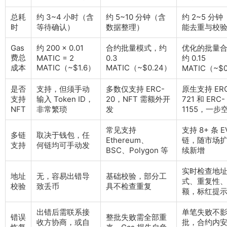
总耗
约 3~4 小时（含
约 5~10 分钟（含
约 2~5 分钟
时
等待确认）
数据整理）
能去重与校
Gas
约 200 × 0.01
合约批量模式，约
优化的批量
费总
MATIC = 2
0.3
约 0.15
成本
MATIC（~$1.6）
MATIC（~$0.24）
MATIC（~$0
是否
支持，但须手动
多数仅支持 ERC-
原生支持 ER
支持
输入 Token ID，
20，NFT 需额外开
721 和 ERC-
NFT
非常繁琐
发
1155，一步
常见支持
支持 8+ 条 E
多链
取决于钱包，任
Ethereum、
链，随市场
支持
何链均可手动发
BSC、Polygon 等
续新增
实时检查地
地址
无，容易出错导
基础校验，部分工
式、重复性
校验
致丢币
具不检查重复
额，标红提
出错后需联系接
单笔失败不
错误
整批失败需全部重
收方协商，或自
批，合约内