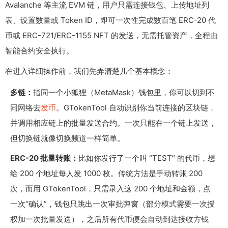
Avalanche 等主流 EVM 链，用户只需连接钱包、上传地址列
表、设置数量或 Token ID，即可一次性完成数百笔 ERC-20 代
币或 ERC-721/ERC-1155 NFT 的发送，无需托管资产，全程由
智能合约安全执行。
在进入详细操作前，我们先弄清楚几个基本概念：
多链：
指同一个小狐狸（MetaMask）钱包里，你可以切到不
同网络去
发币
。GTokenTool 自动识别你当前连接的区块链，
并调用相应链上的批量发送合约。一次只能在一个链上发送，
但切换链就像切换频道一样简单。
ERC-20 批量转账：
比如你发行了一个叫 “TEST” 的代币，想
给 200 个地址每人发 1000 枚。传统方法是手动转账 200
次，而用 GTokenTool，只需录入这 200 个地址和金额，点
一次“确认”，钱包只跳出一次审批弹窗（部分模式需要一次授
权加一次批量发送），之后所有代币便会自动到达接收方钱