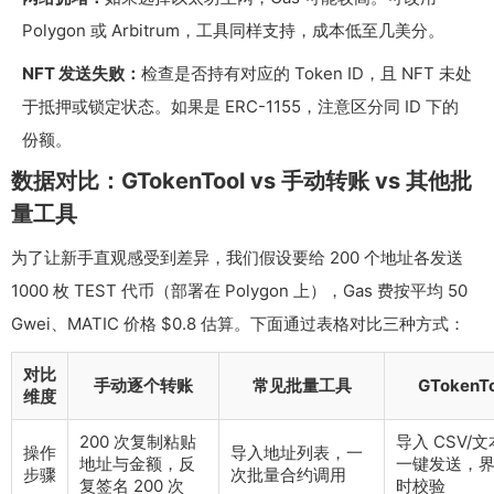
Polygon 或 Arbitrum，工具同样支持，成本低至几美分。
NFT 发送失败：
检查是否持有对应的 Token ID，且 NFT 未处
于抵押或锁定状态。如果是 ERC-1155，注意区分同 ID 下的
份额。
数据对比：GTokenTool vs 手动转账 vs 其他批
量工具
为了让新手直观感受到差异，我们假设要给 200 个地址各发送
1000 枚 TEST 代币（部署在 Polygon 上），Gas 费按平均 50
Gwei、MATIC 价格 $0.8 估算。下面通过表格对比三种方式：
对比
手动逐个转账
常见批量工具
GTokenTo
维度
200 次复制粘贴
导入 CSV/
操作
导入地址列表，一
地址与金额，反
一键发送，
步骤
次批量合约调用
复签名 200 次
时校验