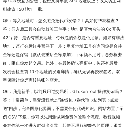
等 Gas 便宜的公链，轻松支持单批 300 地址以上；以太坊主网
则建议 150 地址一批。
Q5：导入地址时，怎么避免把代币发错？工具如何帮我检查？
答：导入后工具会自动校验三件事：地址是否为合法的 0x 开头
42 字符、是否有重复地址、你钱包的余额是否足够。如果有非法
地址，该行会标红并暂停下一步；重复地址工具会询问你是合并
金额还是保留（默认去重后金额累加）；余额不足时，总数框变
红，阻止你发起交易。此外，在最终确认弹窗中，你还有最后一
次机会检查前 10 个地址的发送详情，确认无误再授权签名。双
重保障让你远离转错账的噩梦。
Q6：我是新手，以前只用过交易所，GTokenTool 操作复杂吗？
答：非常简单，整套流程就是“连钱包→选代币→粘列表→点发
送”四步，完全图形化界面，不需要任何代码知识。网站内置了示
例 CSV 下载，你可以先用测试网免费体验整个流程。教程视频
会在你第一次进入时弹出引导。即便不理解智能合约原理，跟着