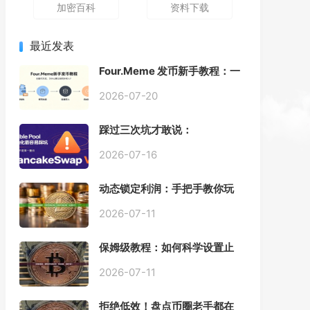
加密百科
资料下载
最近发表
Four.Meme 发币新手教程：一
键创建代币同步买入，告别手
动踩坑
2026-07-20
踩过三次坑才敢说：
PancakeSwap V3 Stable
Pool 最容易翻车的不是手续
2026-07-16
费，是初始化
动态锁定利润：手把手教你玩
转“移动止盈止损”高级技巧
2026-07-11
保姆级教程：如何科学设置止
损，锁住利润、斩断亏损？
2026-07-11
拒绝低效！盘点币圈老手都在