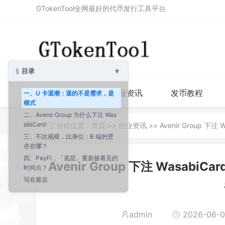
GTokenTool全网最好的代币发行工具平台
▾
目录
首页
行业资讯
发币教程
一、U 卡退潮：退的不是需求，是
模式
二、Avenir Group 为什么下注 Was
abiCard
当前位置：
首页
>>
行业资讯
>> Avenir Group
三、不比规模，比身位：B 端的壁
垒在哪？
四、PayFi，「底层」重新被看见的
Avenir Group 下注 Wasa
时间点？
写在最后
admin
2026-06-09