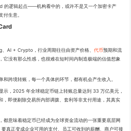
abiCard 的逻辑起点——机构看中的，或许不是又一个加密卡产
支付生意。
Card
ing、AI + Crypto，行业周期往往由资产价格、
代币
预期和流
，它没有那么性感，也很难在短时间内制造极端的估值想象
单和跨境转账，每一个具体的环节，都有机会产生收入。
显示，2025 年全球稳定币链上转账总量达到 33 万亿美元，
ard 的总和，即便剔除交易所内部调拨、套利等非支付用途，其真实
，都意味着稳定币已经成为全球资金流动的一张重要底层网
转账，要真正变成企业可用的支付、员工可收到的薪酬、商户可接