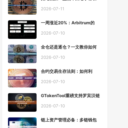
用的「批量余额查询」终极工
具
2026-07-11
一周涨近20%：Arbitrum的
「收租」生意，因Robinhood
Chain一夜盘活
2026-07-10
全仓还是逐仓？一文教你如何
根据资金量选择保证金模式
2026-07-10
合约交易生存法则：如何利
用“仓位管理”彻底告别爆仓？
2026-07-10
GTokenTool重磅支持罗宾汉链
（Robinhood），一键发币教
程全解析
2026-07-10
链上资产管理必备：多链钱包
一键批量归集工具与操作指南