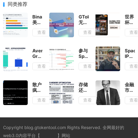
同类推荐
Binance
GTokenTool：
世界
美股
无代
杯临
交易
码发
近，
查看
查看
查
初体
币平
卡牌
验：
台，
资产
操作
定义
上链
简
Web3
升
Avenir
参与
Spac
洁，
发币
温，
Group
SpaceX
IPO
但
行业
Mark
下注
万亿
首日
查看
查看
查
非“零
新标
首场
WasabiCard：
IPO
攻
佣
杆
Mint
为什
之
略：
金”
如何
么 U
前，
别当
参
卡退
你需
普通
散户
存储
金融
与？
潮，
要先
热门
疯狂
还在
市场
稳定
看懂
股炒
买
涨，
的
查看
查看
查
币支
这几
入，
但聪
「危
付反
组数
机构
明钱
机舵
而更
字
上调
开始
手」
香
预
布局
逝
了？
期，
这条
世，
Copyright blog.gtokentool.com Rights Reserved. 全网最好的
SPCX
「闪
回顾
后市
存
格林
web3.0内容平台【
一键发币
】网站