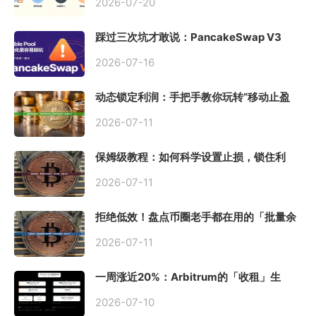
2026-07-20
踩过三次坑才敢说：PancakeSwap V3
Stable Pool 最容易翻车的不是手续费，是
初始化
2026-07-16
动态锁定利润：手把手教你玩转“移动止盈
止损”高级技巧
2026-07-11
保姆级教程：如何科学设置止损，锁住利
润、斩断亏损？
2026-07-11
拒绝低效！盘点币圈老手都在用的「批量余
额查询」终极工具
2026-07-11
一周涨近20%：Arbitrum的「收租」生
意，因Robinhood Chain一夜盘活
2026-07-10