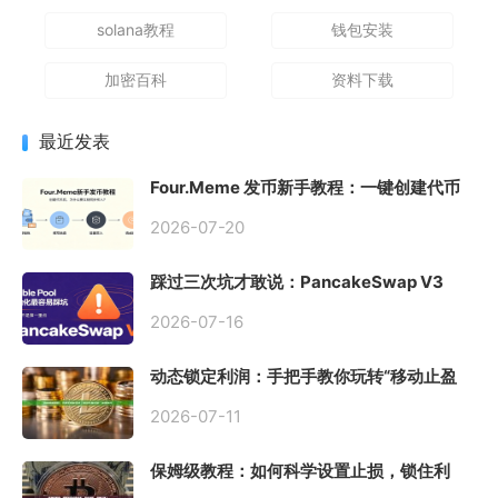
solana教程
钱包安装
加密百科
资料下载
最近发表
Four.Meme 发币新手教程：一键创建代币
同步买入，告别手动踩坑
2026-07-20
踩过三次坑才敢说：PancakeSwap V3
Stable Pool 最容易翻车的不是手续费，是
初始化
2026-07-16
动态锁定利润：手把手教你玩转“移动止盈
止损”高级技巧
2026-07-11
保姆级教程：如何科学设置止损，锁住利
润、斩断亏损？