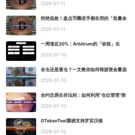
2026-07-11
拒绝低效！盘点币圈老手都在用的「批量余
额查询」终极工具
2026-07-11
一周涨近20%：Arbitrum的「收租」生
意，因Robinhood Chain一夜盘活
2026-07-10
全仓还是逐仓？一文教你如何根据资金量选
择保证金模式
2026-07-10
合约交易生存法则：如何利用“仓位管理”彻
底告别爆仓？
2026-07-10
GTokenTool重磅支持罗宾汉链
（Robinhood），一键发币教程全解析
2026-07-10