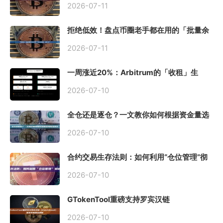
2026-07-11
拒绝低效！盘点币圈老手都在用的「批量余
额查询」终极工具
2026-07-11
一周涨近20%：Arbitrum的「收租」生
意，因Robinhood Chain一夜盘活
2026-07-10
全仓还是逐仓？一文教你如何根据资金量选
择保证金模式
2026-07-10
合约交易生存法则：如何利用“仓位管理”彻
底告别爆仓？
2026-07-10
GTokenTool重磅支持罗宾汉链
（Robinhood），一键发币教程全解析
2026-07-10