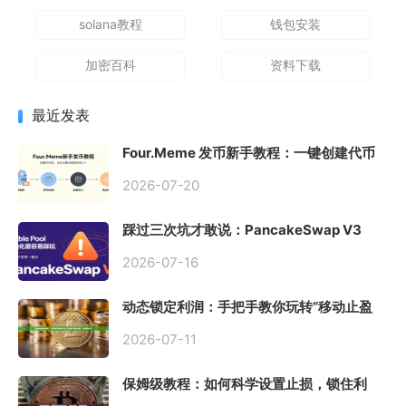
solana教程
钱包安装
加密百科
资料下载
最近发表
Four.Meme 发币新手教程：一键创建代币
同步买入，告别手动踩坑
2026-07-20
踩过三次坑才敢说：PancakeSwap V3
Stable Pool 最容易翻车的不是手续费，是
初始化
2026-07-16
动态锁定利润：手把手教你玩转“移动止盈
止损”高级技巧
2026-07-11
保姆级教程：如何科学设置止损，锁住利
润、斩断亏损？