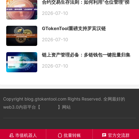
合约交易生存法则：如何利用“仓位管理”彻
底告别爆仓？
2026-07-10
GTokenTool重磅支持罗宾汉链
（Robinhood），一键发币教程全解析
2026-07-10
链上资产管理必备：多链钱包一键批量归集
工具与操作指南
2026-07-10
Copyright blog.gtokentool.com Rights Reserved. 全网最好的
web3.0内容平台【
一键发币
】网站
市值机器人
批量转账
官方交流群
󦋱
󦊱
󦍁