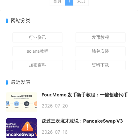
首页
1
末页
网站分类
行业资讯
发币教程
solana教程
钱包安装
加密百科
资料下载
最近发表
Four.Meme 发币新手教程：一键创建代币
同步买入，告别手动踩坑
2026-07-20
踩过三次坑才敢说：PancakeSwap V3
Stable Pool 最容易翻车的不是手续费，是
初始化
2026-07-16