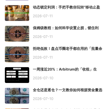
动态锁定利润：手把手教你玩转“移动止盈
止损”高级技巧
2026-07-11
保姆级教程：如何科学设置止损，锁住利
润、斩断亏损？
2026-07-11
拒绝低效！盘点币圈老手都在用的「批量余
额查询」终极工具
2026-07-11
一周涨近20%：Arbitrum的「收租」生
意，因Robinhood Chain一夜盘活
2026-07-10
全仓还是逐仓？一文教你如何根据资金量选
择保证金模式
2026-07-10