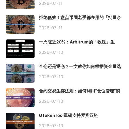
2026-07-11
拒绝低效！盘点币圈老手都在用的「批量余
额查询」终极工具
2026-07-11
一周涨近20%：Arbitrum的「收租」生
意，因Robinhood Chain一夜盘活
2026-07-10
全仓还是逐仓？一文教你如何根据资金量选
择保证金模式
2026-07-10
合约交易生存法则：如何利用“仓位管理”彻
底告别爆仓？
2026-07-10
GTokenTool重磅支持罗宾汉链
（Robinhood），一键发币教程全解析
2026-07-10