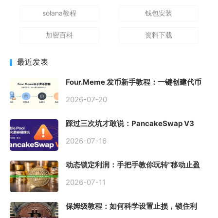
solana教程
钱包安装
加密百科
资料下载
最近发表
Four.Meme 发币新手教程：一键创建代币
同步买入，告别手动踩坑
2026-07-20
踩过三次坑才敢说：PancakeSwap V3
Stable Pool 最容易翻车的不是手续费，是
初始化
2026-07-16
动态锁定利润：手把手教你玩转“移动止盈
止损”高级技巧
2026-07-11
保姆级教程：如何科学设置止损，锁住利
润、斩断亏损？