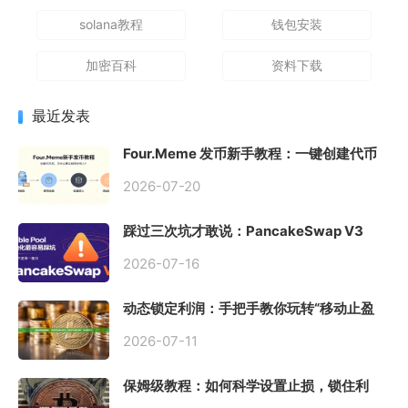
solana教程
钱包安装
加密百科
资料下载
最近发表
Four.Meme 发币新手教程：一键创建代币
同步买入，告别手动踩坑
2026-07-20
踩过三次坑才敢说：PancakeSwap V3
Stable Pool 最容易翻车的不是手续费，是
初始化
2026-07-16
动态锁定利润：手把手教你玩转“移动止盈
止损”高级技巧
2026-07-11
保姆级教程：如何科学设置止损，锁住利
润、斩断亏损？