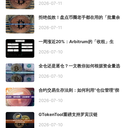
2026-07-11
拒绝低效！盘点币圈老手都在用的「批量余
额查询」终极工具
2026-07-11
一周涨近20%：Arbitrum的「收租」生
意，因Robinhood Chain一夜盘活
2026-07-10
全仓还是逐仓？一文教你如何根据资金量选
择保证金模式
2026-07-10
合约交易生存法则：如何利用“仓位管理”彻
底告别爆仓？
2026-07-10
GTokenTool重磅支持罗宾汉链
（Robinhood），一键发币教程全解析
2026-07-10