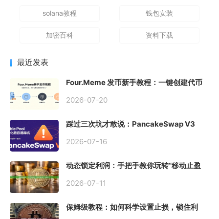
solana教程
钱包安装
加密百科
资料下载
最近发表
Four.Meme 发币新手教程：一键创建代币
同步买入，告别手动踩坑
2026-07-20
踩过三次坑才敢说：PancakeSwap V3
Stable Pool 最容易翻车的不是手续费，是
初始化
2026-07-16
动态锁定利润：手把手教你玩转“移动止盈
止损”高级技巧
2026-07-11
保姆级教程：如何科学设置止损，锁住利
润、斩断亏损？