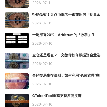
2026-07-11
拒绝低效！盘点币圈老手都在用的「批量余
额查询」终极工具
2026-07-11
一周涨近20%：Arbitrum的「收租」生
意，因Robinhood Chain一夜盘活
2026-07-10
全仓还是逐仓？一文教你如何根据资金量选
择保证金模式
2026-07-10
合约交易生存法则：如何利用“仓位管理”彻
底告别爆仓？
2026-07-10
GTokenTool重磅支持罗宾汉链
（Robinhood），一键发币教程全解析
2026-07-10