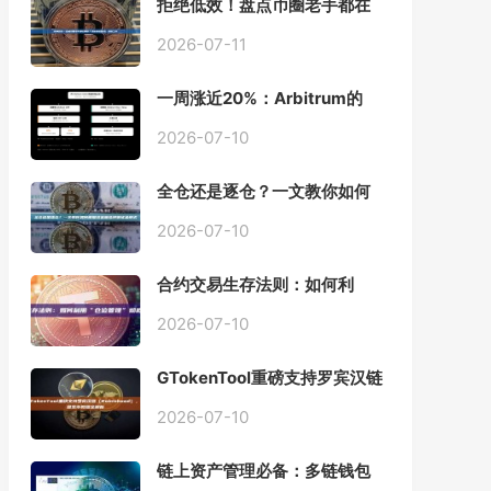
拒绝低效！盘点币圈老手都在
用的「批量余额查询」终极工
具
2026-07-11
一周涨近20%：Arbitrum的
「收租」生意，因Robinhood
Chain一夜盘活
2026-07-10
全仓还是逐仓？一文教你如何
根据资金量选择保证金模式
2026-07-10
合约交易生存法则：如何利
用“仓位管理”彻底告别爆仓？
2026-07-10
GTokenTool重磅支持罗宾汉链
（Robinhood），一键发币教
程全解析
2026-07-10
链上资产管理必备：多链钱包
一键批量归集工具与操作指南