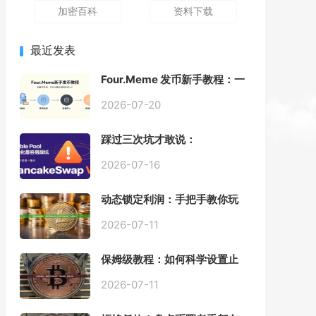
加密百科
资料下载
最近发表
Four.Meme 发币新手教程：一
键创建代币同步买入，告别手
动踩坑
2026-07-20
踩过三次坑才敢说：
PancakeSwap V3 Stable
Pool 最容易翻车的不是手续
2026-07-16
费，是初始化
动态锁定利润：手把手教你玩
转“移动止盈止损”高级技巧
2026-07-11
保姆级教程：如何科学设置止
损，锁住利润、斩断亏损？
2026-07-11