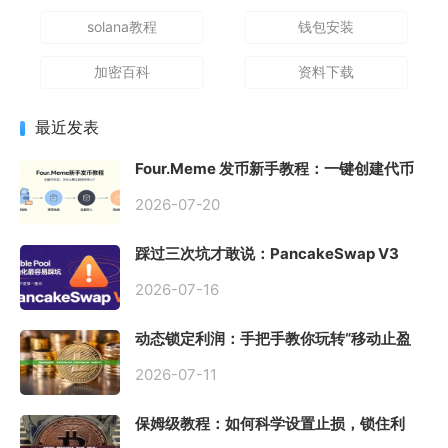
solana教程
钱包安装
加密百科
资料下载
最近发表
Four.Meme 发币新手教程：一键创建代币
同步买入，告别手动踩坑
2026-07-20
踩过三次坑才敢说：PancakeSwap V3
Stable Pool 最容易翻车的不是手续费，是
初始化
2026-07-16
动态锁定利润：手把手教你玩转“移动止盈
止损”高级技巧
2026-07-11
保姆级教程：如何科学设置止损，锁住利
润、斩断亏损？