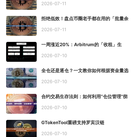
2026-07-11
拒绝低效！盘点币圈老手都在用的「批量余
额查询」终极工具
2026-07-11
一周涨近20%：Arbitrum的「收租」生
意，因Robinhood Chain一夜盘活
2026-07-10
全仓还是逐仓？一文教你如何根据资金量选
择保证金模式
2026-07-10
合约交易生存法则：如何利用“仓位管理”彻
底告别爆仓？
2026-07-10
GTokenTool重磅支持罗宾汉链
（Robinhood），一键发币教程全解析
2026-07-10