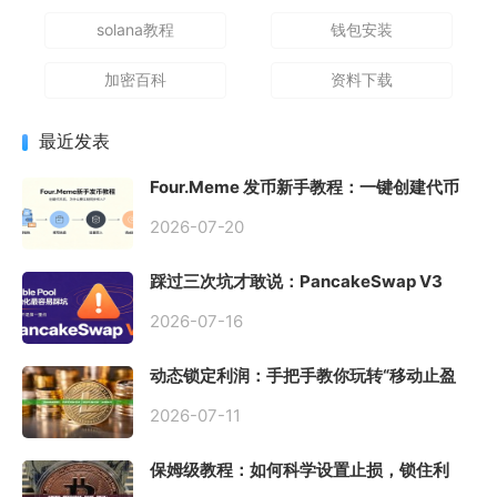
solana教程
钱包安装
加密百科
资料下载
最近发表
Four.Meme 发币新手教程：一键创建代币
同步买入，告别手动踩坑
2026-07-20
踩过三次坑才敢说：PancakeSwap V3
Stable Pool 最容易翻车的不是手续费，是
初始化
2026-07-16
动态锁定利润：手把手教你玩转“移动止盈
止损”高级技巧
2026-07-11
保姆级教程：如何科学设置止损，锁住利
润、斩断亏损？