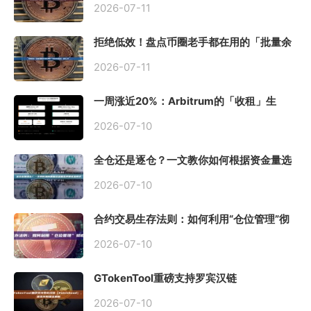
2026-07-11
拒绝低效！盘点币圈老手都在用的「批量余
额查询」终极工具
2026-07-11
一周涨近20%：Arbitrum的「收租」生
意，因Robinhood Chain一夜盘活
2026-07-10
全仓还是逐仓？一文教你如何根据资金量选
择保证金模式
2026-07-10
合约交易生存法则：如何利用“仓位管理”彻
底告别爆仓？
2026-07-10
GTokenTool重磅支持罗宾汉链
（Robinhood），一键发币教程全解析
2026-07-10