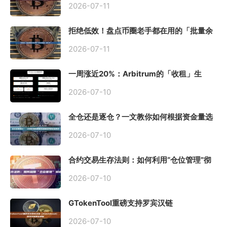
2026-07-11
拒绝低效！盘点币圈老手都在用的「批量余
额查询」终极工具
2026-07-11
一周涨近20%：Arbitrum的「收租」生
意，因Robinhood Chain一夜盘活
2026-07-10
全仓还是逐仓？一文教你如何根据资金量选
择保证金模式
2026-07-10
合约交易生存法则：如何利用“仓位管理”彻
底告别爆仓？
2026-07-10
GTokenTool重磅支持罗宾汉链
（Robinhood），一键发币教程全解析
2026-07-10