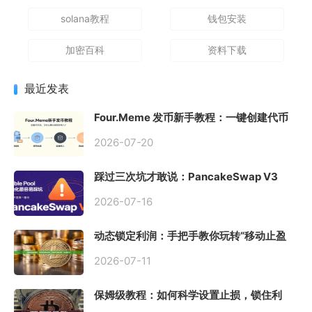
solana教程
钱包安装
加密百科
资料下载
最近发表
Four.Meme 发币新手教程：一键创建代币
同步买入，告别手动踩坑
2026-07-20
踩过三次坑才敢说：PancakeSwap V3
Stable Pool 最容易翻车的不是手续费，是
初始化
2026-07-16
动态锁定利润：手把手教你玩转“移动止盈
止损”高级技巧
2026-07-11
保姆级教程：如何科学设置止损，锁住利
润、斩断亏损？