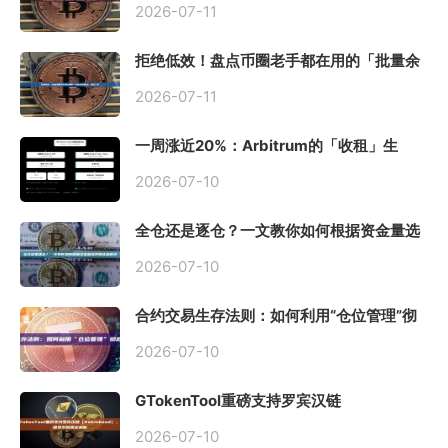
2026-07-11
拒绝低效！盘点币圈老手都在用的「批量余
额查询」终极工具
2026-07-11
一周涨近20%：Arbitrum的「收租」生
意，因Robinhood Chain一夜盘活
2026-07-10
全仓还是逐仓？一文教你如何根据资金量选
择保证金模式
2026-07-10
合约交易生存法则：如何利用“仓位管理”彻
底告别爆仓？
2026-07-10
GTokenTool重磅支持罗宾汉链
（Robinhood），一键发币教程全解析
2026-07-10