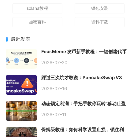
solana教程
钱包安装
加密百科
资料下载
最近发表
Four.Meme 发币新手教程：一键创建代币
同步买入，告别手动踩坑
2026-07-20
踩过三次坑才敢说：PancakeSwap V3
Stable Pool 最容易翻车的不是手续费，是
初始化
2026-07-16
动态锁定利润：手把手教你玩转“移动止盈
止损”高级技巧
2026-07-11
保姆级教程：如何科学设置止损，锁住利
润、斩断亏损？