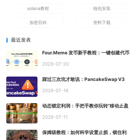
solana教程
钱包安装
加密百科
资料下载
最近发表
Four.Meme 发币新手教程：一键创建代币
同步买入，告别手动踩坑
2026-07-20
踩过三次坑才敢说：PancakeSwap V3
Stable Pool 最容易翻车的不是手续费，是
初始化
2026-07-16
动态锁定利润：手把手教你玩转“移动止盈
止损”高级技巧
2026-07-11
保姆级教程：如何科学设置止损，锁住利
润、斩断亏损？