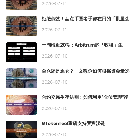
2026-07-11
拒绝低效！盘点币圈老手都在用的「批量余
额查询」终极工具
2026-07-11
一周涨近20%：Arbitrum的「收租」生
意，因Robinhood Chain一夜盘活
2026-07-10
全仓还是逐仓？一文教你如何根据资金量选
择保证金模式
2026-07-10
合约交易生存法则：如何利用“仓位管理”彻
底告别爆仓？
2026-07-10
GTokenTool重磅支持罗宾汉链
（Robinhood），一键发币教程全解析
2026-07-10