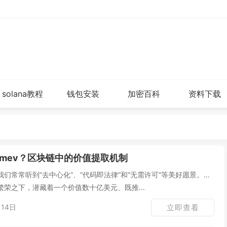
solana教程
钱包安装
加密百科
资料下载
mev？区块链中的价值提取机制
们常常听到“去中心化”、“代码即法律”和“无需许可”等美好愿景。然
荣之下，潜藏着一个价值数十亿美元、既推...
14日
立即查看