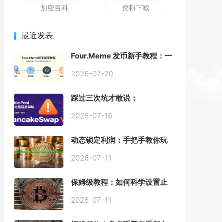
加密百科
资料下载
最近发表
Four.Meme 发币新手教程：一
键创建代币同步买入，告别手
动踩坑
2026-07-20
踩过三次坑才敢说：
PancakeSwap V3 Stable
Pool 最容易翻车的不是手续
2026-07-16
费，是初始化
动态锁定利润：手把手教你玩
转“移动止盈止损”高级技巧
2026-07-11
保姆级教程：如何科学设置止
损，锁住利润、斩断亏损？
2026-07-11