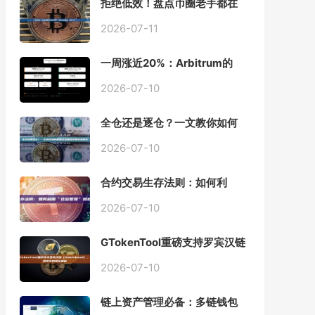
拒绝低效！盘点币圈老手都在
用的「批量余额查询」终极工
具
2026-07-11
一周涨近20%：Arbitrum的
「收租」生意，因Robinhood
Chain一夜盘活
2026-07-10
全仓还是逐仓？一文教你如何
根据资金量选择保证金模式
2026-07-10
合约交易生存法则：如何利
用“仓位管理”彻底告别爆仓？
2026-07-10
GTokenTool重磅支持罗宾汉链
（Robinhood），一键发币教
程全解析
2026-07-10
链上资产管理必备：多链钱包
一键批量归集工具与操作指南