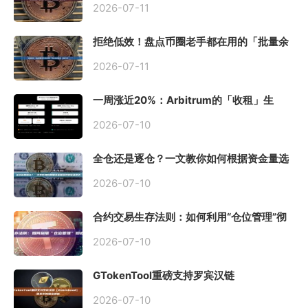
2026-07-11
拒绝低效！盘点币圈老手都在用的「批量余
额查询」终极工具
2026-07-11
一周涨近20%：Arbitrum的「收租」生
意，因Robinhood Chain一夜盘活
2026-07-10
全仓还是逐仓？一文教你如何根据资金量选
择保证金模式
2026-07-10
合约交易生存法则：如何利用“仓位管理”彻
底告别爆仓？
2026-07-10
GTokenTool重磅支持罗宾汉链
（Robinhood），一键发币教程全解析
2026-07-10