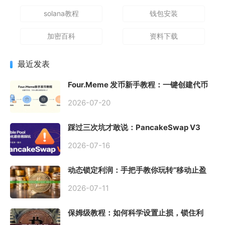
solana教程
钱包安装
加密百科
资料下载
最近发表
Four.Meme 发币新手教程：一键创建代币
同步买入，告别手动踩坑
2026-07-20
踩过三次坑才敢说：PancakeSwap V3
Stable Pool 最容易翻车的不是手续费，是
初始化
2026-07-16
动态锁定利润：手把手教你玩转“移动止盈
止损”高级技巧
2026-07-11
保姆级教程：如何科学设置止损，锁住利
润、斩断亏损？