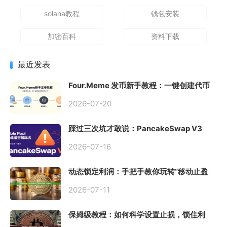
solana教程
钱包安装
加密百科
资料下载
最近发表
Four.Meme 发币新手教程：一键创建代币
同步买入，告别手动踩坑
2026-07-20
踩过三次坑才敢说：PancakeSwap V3
Stable Pool 最容易翻车的不是手续费，是
初始化
2026-07-16
动态锁定利润：手把手教你玩转“移动止盈
止损”高级技巧
2026-07-11
保姆级教程：如何科学设置止损，锁住利
润、斩断亏损？