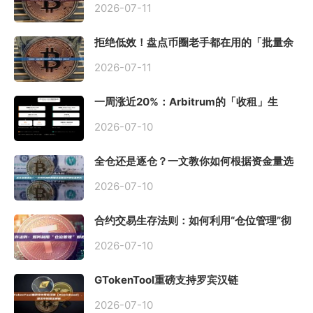
2026-07-11
拒绝低效！盘点币圈老手都在用的「批量余
额查询」终极工具
2026-07-11
一周涨近20%：Arbitrum的「收租」生
意，因Robinhood Chain一夜盘活
2026-07-10
全仓还是逐仓？一文教你如何根据资金量选
择保证金模式
2026-07-10
合约交易生存法则：如何利用“仓位管理”彻
底告别爆仓？
2026-07-10
GTokenTool重磅支持罗宾汉链
（Robinhood），一键发币教程全解析
2026-07-10