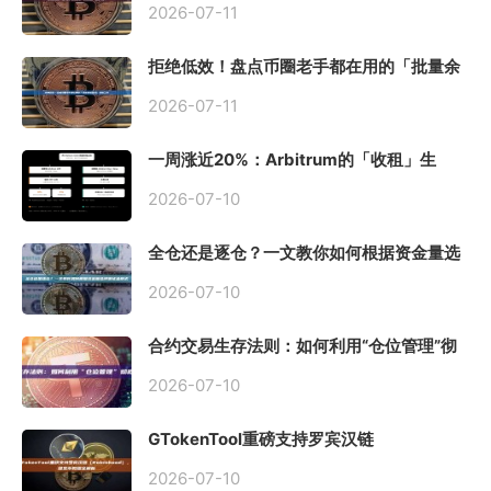
2026-07-11
拒绝低效！盘点币圈老手都在用的「批量余
额查询」终极工具
2026-07-11
一周涨近20%：Arbitrum的「收租」生
意，因Robinhood Chain一夜盘活
2026-07-10
全仓还是逐仓？一文教你如何根据资金量选
择保证金模式
2026-07-10
合约交易生存法则：如何利用“仓位管理”彻
底告别爆仓？
2026-07-10
GTokenTool重磅支持罗宾汉链
（Robinhood），一键发币教程全解析
2026-07-10