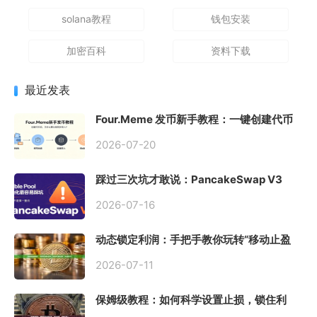
solana教程
钱包安装
加密百科
资料下载
最近发表
Four.Meme 发币新手教程：一键创建代币
同步买入，告别手动踩坑
2026-07-20
踩过三次坑才敢说：PancakeSwap V3
Stable Pool 最容易翻车的不是手续费，是
初始化
2026-07-16
动态锁定利润：手把手教你玩转“移动止盈
止损”高级技巧
2026-07-11
保姆级教程：如何科学设置止损，锁住利
润、斩断亏损？