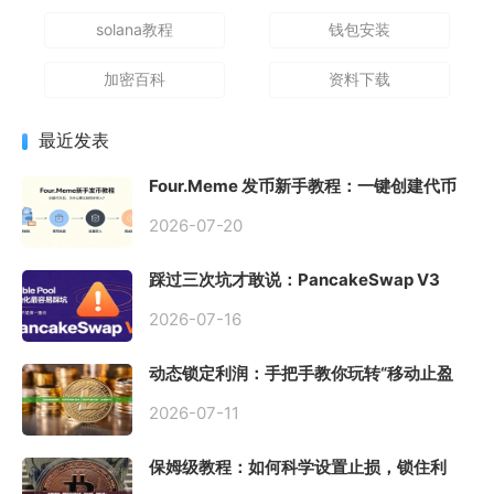
solana教程
钱包安装
加密百科
资料下载
最近发表
Four.Meme 发币新手教程：一键创建代币
同步买入，告别手动踩坑
2026-07-20
踩过三次坑才敢说：PancakeSwap V3
Stable Pool 最容易翻车的不是手续费，是
初始化
2026-07-16
动态锁定利润：手把手教你玩转“移动止盈
止损”高级技巧
2026-07-11
保姆级教程：如何科学设置止损，锁住利
润、斩断亏损？