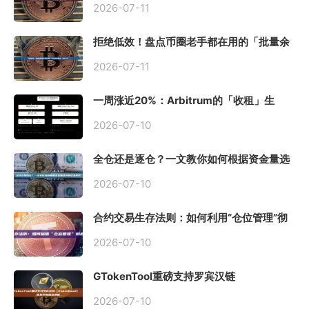
2026-07-11
拒绝低效！盘点币圈老手都在用的「批量余
额查询」终极工具
2026-07-11
一周涨近20%：Arbitrum的「收租」生
意，因Robinhood Chain一夜盘活
2026-07-10
全仓还是逐仓？一文教你如何根据资金量选
择保证金模式
2026-07-10
合约交易生存法则：如何利用“仓位管理”彻
底告别爆仓？
2026-07-10
GTokenTool重磅支持罗宾汉链
（Robinhood），一键发币教程全解析
2026-07-10