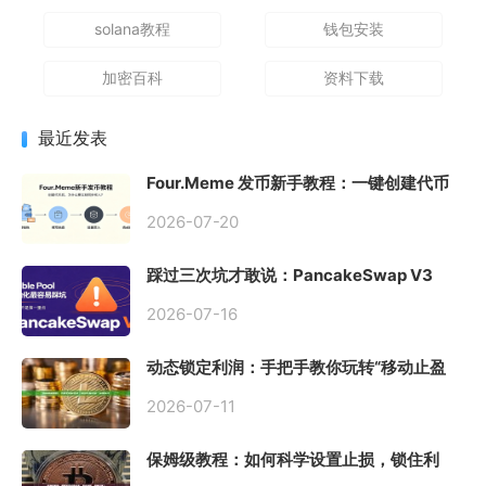
solana教程
钱包安装
加密百科
资料下载
最近发表
Four.Meme 发币新手教程：一键创建代币
同步买入，告别手动踩坑
2026-07-20
踩过三次坑才敢说：PancakeSwap V3
Stable Pool 最容易翻车的不是手续费，是
初始化
2026-07-16
动态锁定利润：手把手教你玩转“移动止盈
止损”高级技巧
2026-07-11
保姆级教程：如何科学设置止损，锁住利
润、斩断亏损？