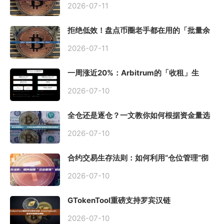
2026-07-11
拒绝低效！盘点币圈老手都在用的「批量余
额查询」终极工具
2026-07-11
一周涨近20%：Arbitrum的「收租」生
意，因Robinhood Chain一夜盘活
2026-07-10
全仓还是逐仓？一文教你如何根据资金量选
择保证金模式
2026-07-10
合约交易生存法则：如何利用“仓位管理”彻
底告别爆仓？
2026-07-10
GTokenTool重磅支持罗宾汉链
（Robinhood），一键发币教程全解析
2026-07-10