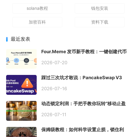
solana教程
钱包安装
加密百科
资料下载
最近发表
Four.Meme 发币新手教程：一键创建代币
同步买入，告别手动踩坑
2026-07-20
踩过三次坑才敢说：PancakeSwap V3
Stable Pool 最容易翻车的不是手续费，是
初始化
2026-07-16
动态锁定利润：手把手教你玩转“移动止盈
止损”高级技巧
2026-07-11
保姆级教程：如何科学设置止损，锁住利
润、斩断亏损？